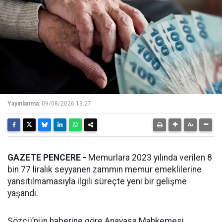
Yayınlanma:
09/08/2026 13:27
GAZETE PENCERE -
Memurlara 2023 yılında verilen 8
bin 77 liralık seyyanen zammın memur emeklilerine
yansıtılmamasıyla ilgili süreçte yeni bir gelişme
yaşandı.
Sözcü’nün haberine göre Anayasa Mahkemesi,