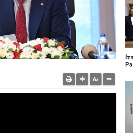
İz
Par