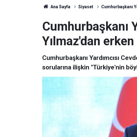
Ana Sayfa
Siyaset
Cumhurbaşkanı Ya
Cumhurbaşkanı Y
Yılmaz'dan erken
Cumhurbaşkanı Yardımcısı Cevdet
sorularına ilişkin "Türkiye'nin bö