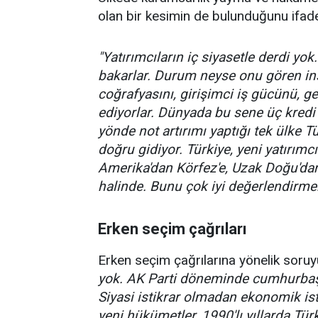
olan bir kesimin de bulunduğunu ifade
"Yatırımcıların iç siyasetle derdi y
bakarlar. Durum neyse onu gören insa
coğrafyasını, girişimci iş gücünü, 
ediyorlar. Dünyada bu sene üç kred
yönde not artırımı yaptığı tek ülke T
doğru gidiyor. Türkiye, yeni yatırımc
Amerika'dan Körfez'e, Uzak Doğu'dan
halinde. Bunu çok iyi değerlendirme
Erken seçim çağrıları
Erken seçim çağrılarına yönelik soruy
yok. AK Parti döneminde cumhurbaşkan
Siyasi istikrar olmadan ekonomik isti
yeni hükümetler, 1990'lı yıllarda Tür