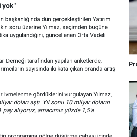
i yok"
başkanlığında dün gerçekleştirilen Yatırım
işkin soru üzerine Yılmaz, seçimden bugüne
litika uygulandığını, güncellenen Orta Vadeli
ar Derneği tarafından yapılan anketlerde,
Pr
rımcıların sayısında iki kata çıkan oranda artış
r ivmelenme gördüklerini vurgulayan Yılmaz,
yar doları aştı. Yıl sonu 10 milyar doların
 pay alıyoruz, amacımız yüzde 1,5'a
tin programına gölge düşürme çabası içinde