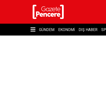
GÜNDEM
EKONOMI
DIŞ HABER
S