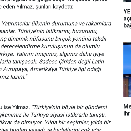
 eden Yılmaz, şunları kaydetti:
YE
aç
ok. Yatırımcılar ülkenin durumuna ve rakamlara
ba
nlar. Türkiye'nin istikrarını, huzurunu,
genç dinamik nüfusunu birçok yönünü takdir
i derecelendirme kuruluşunun da olumlu
ürkiye. Yatırım imajımız, algımız daha iyiye
ılarla tanışacak. Sadece Çin'den değil Latin
 Avrupa'ya, Amerika'ya Türkiye ilgi odağı
miz lazım."
Me
u ise Yılmaz,
"Türkiye'nin böyle bir gündemi
ihr
ımız ile Türkiye siyasi istikrarla tanıştı.
krar da olmuyor. Yılda bir seçimler, yılda bir
kiye bunları yaşadı ve bedellerini çok ağır