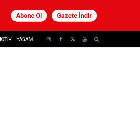
Abone Ol
Gazete İndir
OTIV
YAŞAM