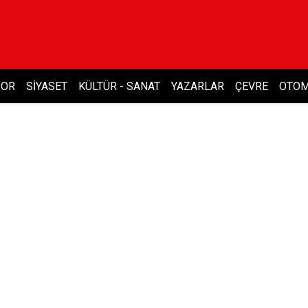
POR
SIYASET
KÜLTÜR - SANAT
YAZARLAR
ÇEVRE
OTOM