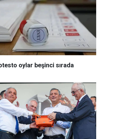
otesto oylar beşinci sırada