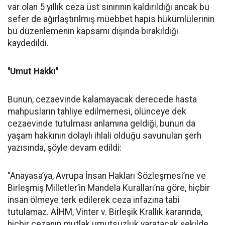
var olan 5 yıllık ceza üst sınırının kaldırıldığı ancak bu
sefer de ağırlaştırılmış müebbet hapis hükümlülerinin
bu düzenlemenin kapsamı dışında bırakıldığı
kaydedildi.
''Umut Hakkı''
Bunun, cezaevinde kalamayacak derecede hasta
mahpusların tahliye edilmemesi, ölünceye dek
cezaevinde tutulması anlamına geldiği, bunun da
yaşam hakkının dolaylı ihlali olduğu savunulan şerh
yazısında, şöyle devam edildi:
"Anayasa’ya, Avrupa İnsan Hakları Sözleşmesi’ne ve
Birleşmiş Milletler’in Mandela Kuralları’na göre, hiçbir
insan ölmeye terk edilerek ceza infazına tabi
tutulamaz. AİHM, Vinter v. Birleşik Krallık kararında,
hiçbir cezanın mutlak umutsuzluk yaratacak şekilde