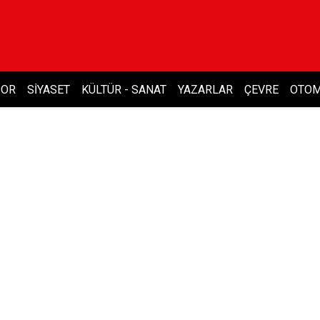
POR
SIYASET
KÜLTÜR - SANAT
YAZARLAR
ÇEVRE
OTOM