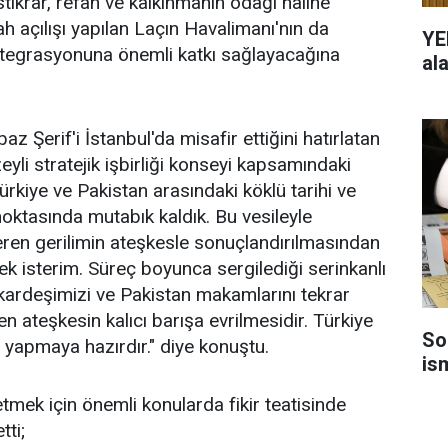
ikrar, refah ve kalkınmanın odağı haline
ah açılışı yapılan Laçın Havalimanı'nın da
YE
ntegrasyonuna önemli katkı sağlayacağına
al
Şerif'i İstanbul'da misafir ettiğini hatırlatan
i stratejik işbirliği konseyi kapsamındaki
Türkiye ve Pakistan arasındaki köklü tarihi ve
noktasında mutabık kaldık. Bu vesileyle
eren gerilimin ateşkesle sonuçlandırılmasından
isterim. Süreç boyunca sergilediği serinkanlı
 kardeşimizi ve Pakistan makamlarını tekrar
n ateşkesin kalıcı barışa evrilmesidir. Türkiye
So
ı yapmaya hazırdır." diye konuştu.
is
letmek için önemli konularda fikir teatisinde
tti;