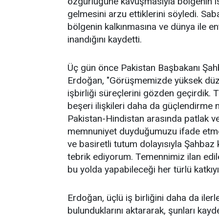
özgürlüğüne kavuşmasıyla bölgenin ist
gelmesini arzu ettiklerini söyledi. Sab
bölgenin kalkınmasına ve dünya ile e
inandığını kaydetti.
Üç gün önce Pakistan Başbakanı Şahbaz 
Erdoğan, "Görüşmemizde yüksek düzeyl
işbirliği süreçlerini gözden geçirdik. 
beşeri ilişkileri daha da güçlendirme 
Pakistan-Hindistan arasında patlak v
memnuniyet duyduğumuzu ifade etmek 
ve basiretli tutum dolayısıyla Şahbaz
tebrik ediyorum. Temennimiz ilan edile
bu yolda yapabileceği her türlü katkıy
Erdoğan, üçlü iş birliğini daha da iler
bulunduklarını aktararak, şunları kayde