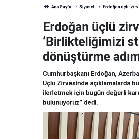
Ana Sayfa
Siyaset
Erdoğan üçlü zirve
Erdoğan üçlü zir
‘Birlikteliğimizi s
dönüştürme adım
Cumhurbaşkanı Erdoğan, Azerbay
Üçlü Zirvesinde açıklamalarda bu
ilerletmek için bugün değerli kard
bulunuyoruz” dedi.