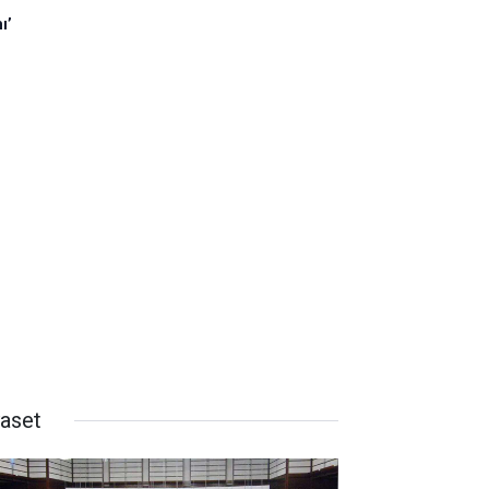
ı’
yaset