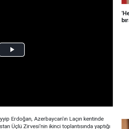
'He
bır
yip Erdoğan, Azerbaycan'ın Laçın kentinde
n Üçlü Zirvesi'nin ikinci toplantısında yaptığı