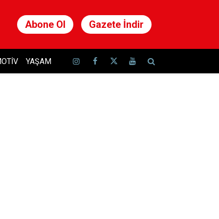
Abone Ol
Gazete İndir
OTIV
YAŞAM