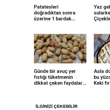
Patatesleri
Yaz gel
doğradıktan sonra
sularke
üzerine 1 bardak
Çiçekl
ekleyin! Patatesler çıtır
bilinme
çıtır kızaracak
Günde bir avuç yer
Asla d
fıstığı tüketmenin
bu yüzd
dikkat çeken faydaları:
Keki fı
Dengeli beslenmeye
çıkarta
katkı sağlayabiliyor