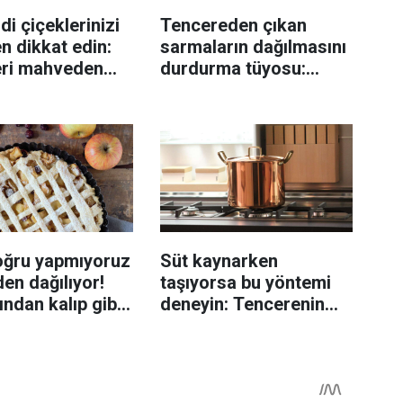
di çiçeklerinizi
Tencereden çıkan
n dikkat edin:
sarmaların dağılmasını
eri mahveden
durdurma tüyosu:
yen hata...
İzmirli şeflerin basit
yöntemi
oğru yapmıyoruz
Süt kaynarken
en dağılıyor!
taşıyorsa bu yöntemi
rından kalıp gibi
deneyin: Tencerenin
n tüyo
üzerine yerleştirmek
yeterli olabiliyor