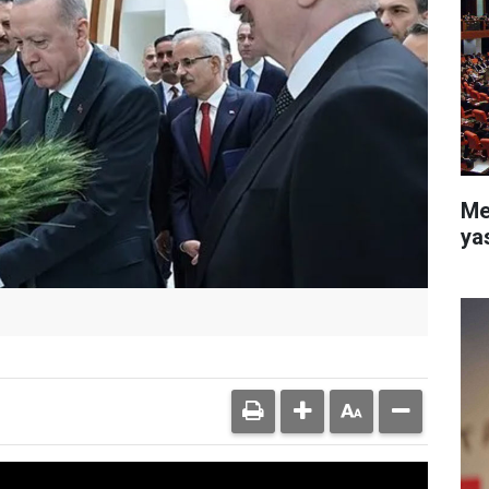
Me
ya