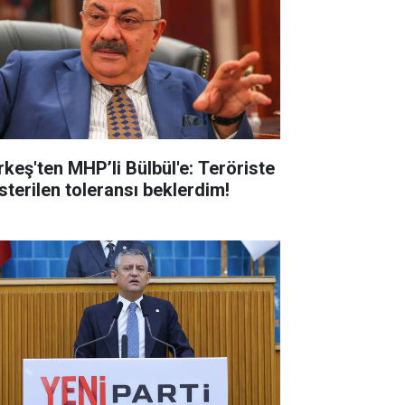
rkeş'ten MHP’li Bülbül'e: Teröriste
sterilen toleransı beklerdim!