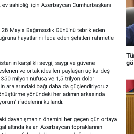
k ev sahipliği için Azerbaycan Cumhurbaşkanı
28 Mayıs Bağımsızlık Günü'nü tebrik eden
ğruna hayatlarını feda eden şehitleri rahmetle
Tü
gö
an'ın karşılıklı sevgi, saygı ve güvene
slenen ve ortak idealleri paylaşan üç kardeş
 350 milyon nüfusa ve 1,5 trilyon dolar
n aralarındaki bağı daha da güçlendiriyoruz.
ğa dönüştürme yönündeki her adımın arkasında
rum" ifadelerini kullandı.
ndaki dayanışmanın önemini her geçen gün ortaya
gal altında kalan Azerbaycan topraklarının