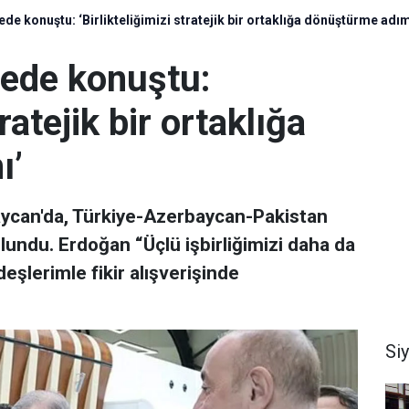
de konuştu: ‘Birlikteliğimizi stratejik bir ortaklığa dönüştürme adım
vede konuştu:
tratejik bir ortaklığa
ı’
can'da, Türkiye-Azerbaycan-Pakistan
lundu. Erdoğan “Üçlü işbirliğimizi daha da
eşlerimle fikir alışverişinde
Si