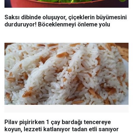
Saksı dibinde oluşuyor, çiçeklerin büyümesini
durduruyor! Böceklenmeyi önleme yolu
Pilav pişirirken 1 çay bardağı tencereye
koyun, lezzeti katlanıyor tadan etli sanıyor