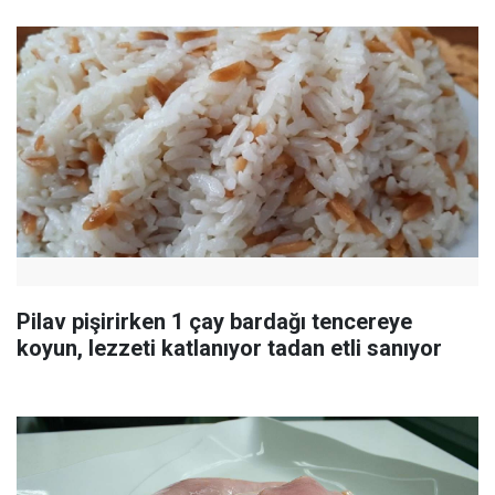
Pilav pişirirken 1 çay bardağı tencereye
koyun, lezzeti katlanıyor tadan etli sanıyor