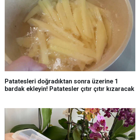
Patatesleri doğradıktan sonra üzerine 1
bardak ekleyin! Patatesler çıtır çıtır kızaracak