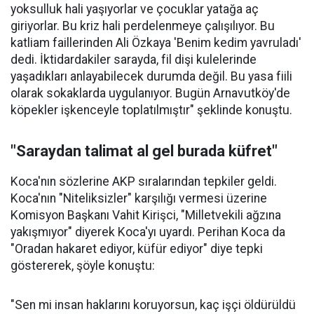
yoksulluk hali yaşıyorlar ve çocuklar yatağa aç
giriyorlar. Bu kriz hali perdelenmeye çalışılıyor. Bu
katliam faillerinden Ali Özkaya 'Benim kedim yavruladı'
dedi. İktidardakiler sarayda, fil dişi kulelerinde
yaşadıkları anlayabilecek durumda değil. Bu yasa fiili
olarak sokaklarda uygulanıyor. Bugün Arnavutköy'de
köpekler işkenceyle toplatılmıştır" şeklinde konuştu.
"Saraydan talimat al gel burada küfret"
Koca'nın sözlerine AKP sıralarından tepkiler geldi.
Koca'nın "Niteliksizler" karşılığı vermesi üzerine
Komisyon Başkanı Vahit Kirişci, "Milletvekili ağzına
yakışmıyor" diyerek Koca'yı uyardı. Perihan Koca da
"Oradan hakaret ediyor, küfür ediyor" diye tepki
göstererek, şöyle konuştu:
"Sen mi insan haklarını koruyorsun, kaç işçi öldürüldü