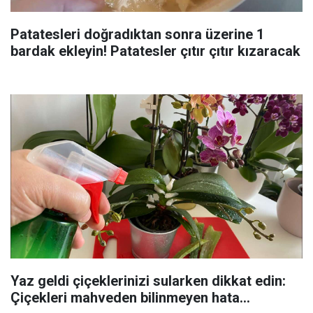
Patatesleri doğradıktan sonra üzerine 1
bardak ekleyin! Patatesler çıtır çıtır kızaracak
Yaz geldi çiçeklerinizi sularken dikkat edin:
Çiçekleri mahveden bilinmeyen hata...