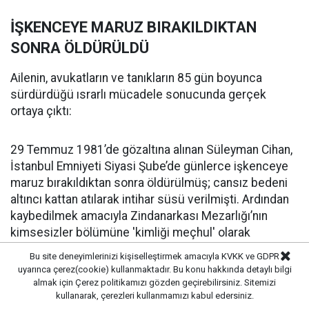
İŞKENCEYE MARUZ BIRAKILDIKTAN
SONRA ÖLDÜRÜLDÜ
Ailenin, avukatların ve tanıkların 85 gün boyunca
sürdürdüğü ısrarlı mücadele sonucunda gerçek
ortaya çıktı:
29 Temmuz 1981’de gözaltına alınan Süleyman Cihan,
İstanbul Emniyeti Siyasi Şube’de günlerce işkenceye
maruz bırakıldıktan sonra öldürülmüş; cansız bedeni
altıncı kattan atılarak intihar süsü verilmişti. Ardından
kaybedilmek amacıyla Zindanarkası Mezarlığı’nın
kimsesizler bölümüne 'kimliği meçhul' olarak
gömülmüştü.
Bu site deneyimlerinizi kişiselleştirmek amacıyla KVKK ve GDPR
uyarınca çerez(cookie) kullanmaktadır. Bu konu hakkında detaylı bilgi
almak için
Çerez politikamızı
gözden geçirebilirsiniz. Sitemizi
'DOSYA ZAMANAŞIMI GEREKÇESİYLE
kullanarak, çerezleri kullanmamızı kabul edersiniz.