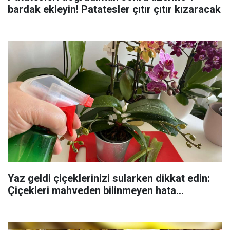
bardak ekleyin! Patatesler çıtır çıtır kızaracak
Yaz geldi çiçeklerinizi sularken dikkat edin:
Çiçekleri mahveden bilinmeyen hata...