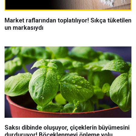
Market raflarından toplatılıyor! Sıkça tüketilen
un markasıydı
Saksı dibinde oluşuyor, çiçeklerin büyümesini
durduruyor! Böceklenmeyi önleme yolu