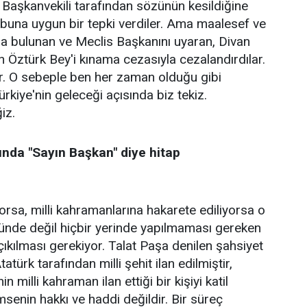
Başkanvekili tarafından sözünün kesildiğine
iz buna uygun bir tepki verdiler. Ama maalesef ve
a bulunan ve Meclis Başkanını uyaran, Divan
in Öztürk Bey'i kınama cezasıyla cezalandırdılar.
ar. O sebeple ben her zaman olduğu gibi
ürkiye'nin geleceği açısında biz tekiz.
iz.
rında "Sayın Başkan" diye hitap
yorsa, milli kahramanlarına hakarete ediliyorsa o
sünde değil hiçbir yerinde yapılmaması gereken
 çıkılması gerekiyor. Talat Paşa denilen şahsiyet
ürk tarafından milli şehit ilan edilmiştir,
n milli kahraman ilan ettiği bir kişiyi katil
msenin hakkı ve haddi değildir. Bir süreç