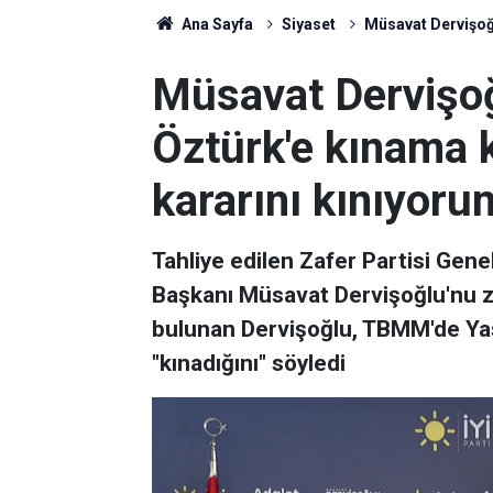
Ana Sayfa
Siyaset
Müsavat Dervişoğl
Müsavat Dervişoğ
Öztürk'e kınama 
kararını kınıyoru
Tahliye edilen Zafer Partisi Gene
Başkanı Müsavat Dervişoğlu'nu zi
bulunan Dervişoğlu, TBMM'de Yas
"kınadığını" söyledi