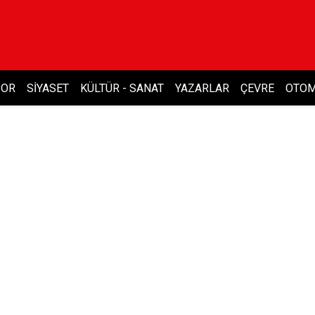
POR
SIYASET
KÜLTÜR - SANAT
YAZARLAR
ÇEVRE
OTOM