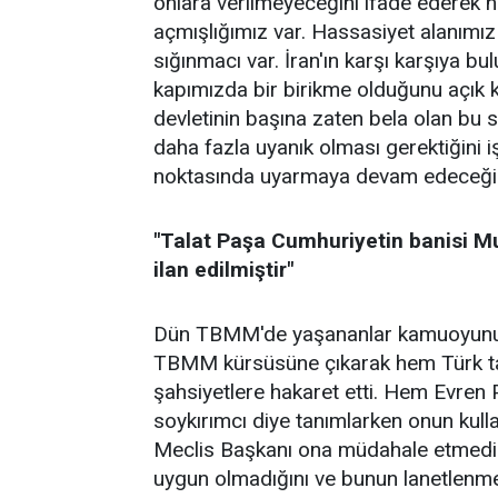
onlara verilmeyeceğini ifade ederek
açmışlığımız var. Hassasiyet alanımı
sığınmacı var. İran'ın karşı karşıya bu
kapımızda bir birikme olduğunu açık 
devletinin başına zaten bela olan bu
daha fazla uyanık olması gerektiğini i
noktasında uyarmaya devam edeceği
"Talat Paşa Cumhuriyetin banisi Mu
ilan edilmiştir"
Dün TBMM'de yaşananlar kamuoyunun 
TBMM kürsüsüne çıkarak hem Türk tar
şahsiyetlere hakaret etti. Hem Evren P
soykırımcı diye tanımlarken onun kulla
Meclis Başkanı ona müdahale etmedi
uygun olmadığını ve bunun lanetlenmesi