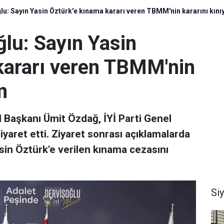
u: Sayın Yasin Öztürk'e kınama kararı veren TBMM'nin kararını kın
lu: Sayın Yasin
kararı veren TBMM'nin
m
l Başkanı Ümit Özdağ, İYİ Parti Genel
yaret etti. Ziyaret sonrası açıklamalarda
in Öztürk'e verilen kınama cezasını
Si