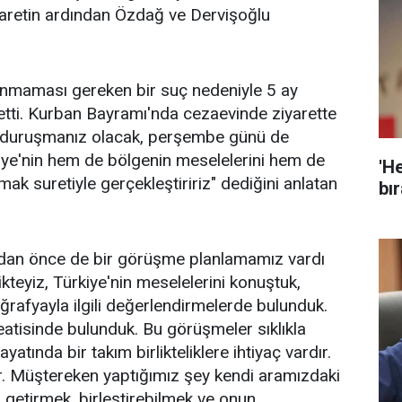
aretin ardından Özdağ ve Dervişoğlu
lınmaması gereken bir suç nedeniyle 5 ay
etti. Kurban Bayramı'nda cezaevinde ziyarette
duruşmanız olacak, perşembe günü de
ye'nin hem de bölgenin meselelerini hem de
'He
rmak suretiyle gerçekleştiririz" dediğini anlatan
bır
dan önce de bir görüşme planlamamız vardı
kteyiz, Türkiye'nin meselelerini konuştuk,
ğrafyayla ilgili değerlendirmelerde bulunduk.
teatisinde bulunduk. Bu görüşmeler sıklıkla
atında bir takım birlikteliklere ihtiyaç vardır.
. Müştereken yaptığımız şey kendi aramızdaki
ya getirmek, birleştirebilmek ve onun