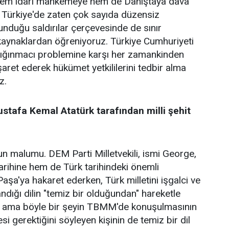
 hem idari mahkemeye hem de Danıştaya dava
z Türkiye'de zaten çok sayıda düzensiz
lunduğu saldırılar çerçevesinde de sınır
kaynaklardan öğreniyoruz. Türkiye Cumhuriyeti
 sığınmacı problemine karşı her zamankinden
şaret ederek hükümet yetkililerini tedbir alma
z.
stafa Kemal Atatürk tarafından milli şehit
malumu. DEM Parti Milletvekili, ismi George,
ihine hem de Türk tarihindeki önemli
aşa'ya hakaret ederken, Türk milletini işgalci ve
ndığı dilin "temiz bir olduğundan" hareketle
 ama böyle bir şeyin TBMM'de konuşulmasının
 gerektiğini söyleyen kişinin de temiz bir dil