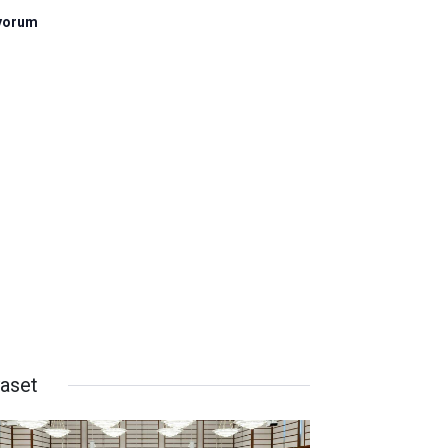
ıyorum
yaset