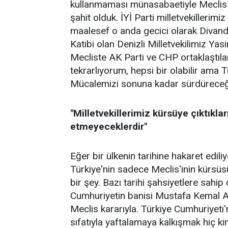
kullanmaması münasabaetiyle Meclis 
şahit olduk. İYİ Parti milletvekillerim
maalesef o anda gecici olarak Divand
Katibi olan Denizli Milletvekilimiz Yas
Mecliste AK Parti ve CHP ortaklaştıl
tekrarlıyorum, hepsi bir olabilir ama T
Mücalemizi sonuna kadar sürdüreceğ
"Milletvekillerimiz kürsüye çıktıkla
etmeyeceklerdir"
Eğer bir ülkenin tarihine hakaret edili
Türkiye'nin sadece Meclis'inin kürsü
bir şey. Bazı tarihi şahsiyetlere sahip
Cumhuriyetin banisi Mustafa Kemal Atat
Meclis kararıyla. Türkiye Cumhuriyeti'ni
sıfatıyla yaftalamaya kalkışmak hiç ki