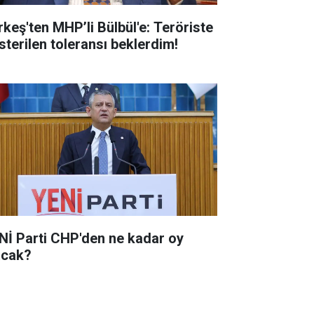
rkeş'ten MHP’li Bülbül'e: Teröriste
sterilen toleransı beklerdim!
Nİ Parti CHP'den ne kadar oy
acak?