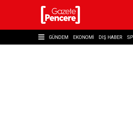
GÜNDEM
EKONOMI
DIŞ HABER
S