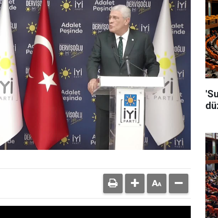
'S
dü