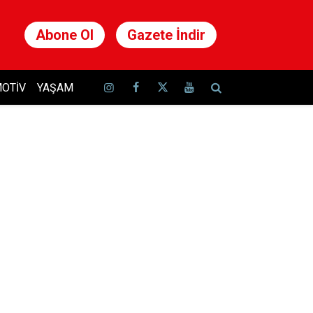
Abone Ol
Gazete İndir
OTIV
YAŞAM