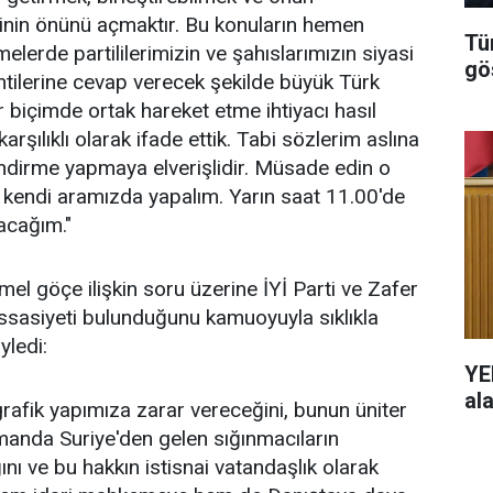
esinin önünü açmaktır. Bu konuların hemen
Tü
lerde partililerimizin ve şahıslarımızın siyasi
gö
lentilerine cevap verecek şekilde büyük Türk
bir biçimde ortak hareket etme ihtiyacı hasıl
şılıklı olarak ifade ettik. Tabi sözlerim aslına
ndirme yapmaya elverişlidir. Müsade edin o
kendi aramızda yapalım. Yarın saat 11.00'de
acağım."
el göçe ilişkin soru üzerine İYİ Parti ve Zafer
assasiyeti bulunduğunu kamuoyuyla sıklıkla
yledi:
YE
al
grafik yapımıza zarar vereceğini, bunun üniter
zamanda Suriye'den gelen sığınmacıların
nı ve bu hakkın istisnai vatandaşlık olarak