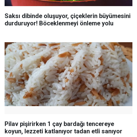
Saksı dibinde oluşuyor, çiçeklerin büyümesini
durduruyor! Böceklenmeyi önleme yolu
Pilav pişirirken 1 çay bardağı tencereye
koyun, lezzeti katlanıyor tadan etli sanıyor