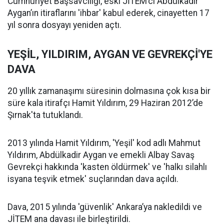
Cumhuriyet Başsavcılığı, eski JİTEM’ci Abdülkadir
Aygan’ın itiraflarını 'ihbar' kabul ederek, cinayetten 17
yıl sonra dosyayı yeniden açtı.
YEŞİL, YILDIRIM, AYGAN VE GEVREKÇİ'YE
DAVA
20 yıllık zamanaşımı süresinin dolmasına çok kısa bir
süre kala itirafçı Hamit Yıldırım, 29 Haziran 2012’de
Şırnak'ta tutuklandı.
2013 yılında Hamit Yıldırım, 'Yeşil' kod adlı Mahmut
Yıldırım, Abdülkadir Aygan ve emekli Albay Savaş
Gevrekçi hakkında 'kasten öldürmek' ve 'halkı silahlı
isyana teşvik etmek' suçlarından dava açıldı.
Dava, 2015 yılında 'güvenlik' Ankara’ya nakledildi ve
JİTEM ana davası ile birleştirildi.