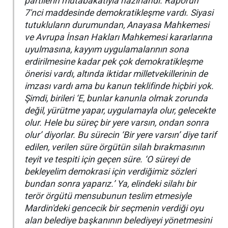
partilerin mutabakatıyla hazırlandı. Raporun
7'nci maddesinde demokratikleşme vardı. Siyasi
tutukluların durumundan, Anayasa Mahkemesi
ve Avrupa İnsan Hakları Mahkemesi kararlarına
uyulmasına, kayyım uygulamalarının sona
erdirilmesine kadar pek çok demokratikleşme
önerisi vardı, altında iktidar milletvekillerinin de
imzası vardı ama bu kanun teklifinde hiçbiri yok.
Şimdi, birileri ‘E, bunlar kanunla olmak zorunda
değil, yürütme yapar, uygulamayla olur, gelecekte
olur. Hele bu süreç bir yere varsın, ondan sonra
olur’ diyorlar. Bu sürecin ‘Bir yere varsın’ diye tarif
edilen, verilen süre örgütün silah bırakmasının
teyit ve tespiti için geçen süre. ‘O süreyi de
bekleyelim demokrasi için verdiğimiz sözleri
bundan sonra yaparız.’ Ya, elindeki silahı bir
terör örgütü mensubunun teslim etmesiyle
Mardin'deki gencecik bir seçmenin verdiği oyu
alan belediye başkanının belediyeyi yönetmesini