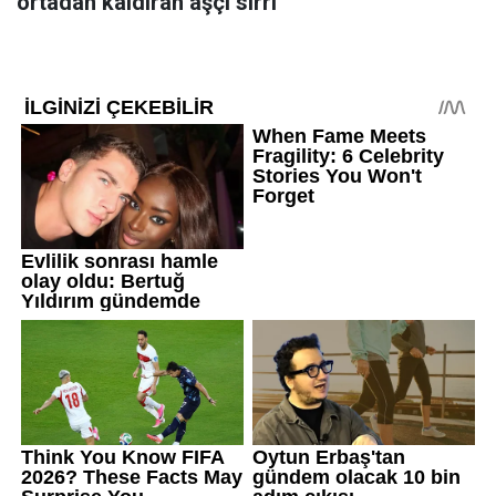
ortadan kaldıran aşçı sırrı