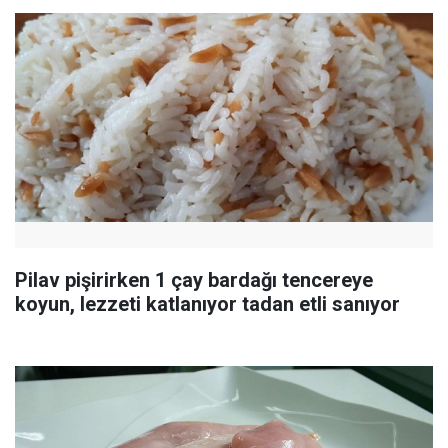
Pilav pişirirken 1 çay bardağı tencereye
koyun, lezzeti katlanıyor tadan etli sanıyor