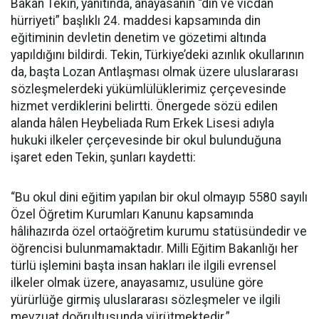
Bakan Tekin, yanıtında, anayasanın “din ve vicdan
hürriyeti” başlıklı 24. maddesi kapsamında din
eğitiminin devletin denetim ve gözetimi altında
yapıldığını bildirdi. Tekin, Türkiye’deki azınlık okullarının
da, başta Lozan Antlaşması olmak üzere uluslararası
sözleşmelerdeki yükümlülüklerimiz çerçevesinde
hizmet verdiklerini belirtti. Önergede sözü edilen
alanda hâlen Heybeliada Rum Erkek Lisesi adıyla
hukuki ilkeler çerçevesinde bir okul bulunduğuna
işaret eden Tekin, şunları kaydetti:
“Bu okul dini eğitim yapılan bir okul olmayıp 5580 sayılı
Özel Öğretim Kurumları Kanunu kapsamında
hâlihazırda özel ortaöğretim kurumu statüsündedir ve
öğrencisi bulunmamaktadır. Milli Eğitim Bakanlığı her
türlü işlemini başta insan hakları ile ilgili evrensel
ilkeler olmak üzere, anayasamız, usulüne göre
yürürlüğe girmiş uluslararası sözleşmeler ve ilgili
mevzuat doğrultusunda yürütmektedir.”