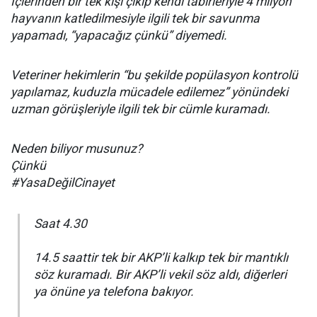
İçlerinden bir tek kişi çıkıp kendi tabirleriyle 4 milyon
hayvanın katledilmesiyle ilgili tek bir savunma
yapamadı, “yapacağız çünkü” diyemedi.
Veteriner hekimlerin “bu şekilde popülasyon kontrolü
yapılamaz, kuduzla mücadele edilemez” yönündeki
uzman görüşleriyle ilgili tek bir cümle kuramadı.
Neden biliyor musunuz?
Çünkü
#YasaDeğilCinayet
Saat 4.30
14.5 saattir tek bir AKP’li kalkıp tek bir mantıklı
söz kuramadı. Bir AKP’li vekil söz aldı, diğerleri
ya önüne ya telefona bakıyor.