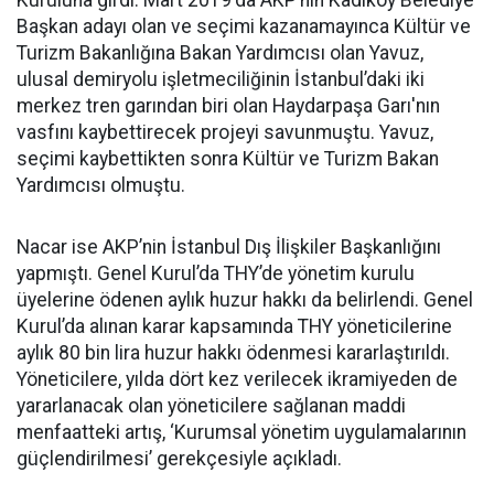
Kuruluna girdi. Mart 2019'da AKP’nin Kadıköy Belediye
Başkan adayı olan ve seçimi kazanamayınca Kültür ve
Turizm Bakanlığına Bakan Yardımcısı olan Yavuz,
ulusal demiryolu işletmeciliğinin İstanbul’daki iki
merkez tren garından biri olan Haydarpaşa Garı'nın
vasfını kaybettirecek projeyi savunmuştu. Yavuz,
seçimi kaybettikten sonra Kültür ve Turizm Bakan
Yardımcısı olmuştu.
Nacar ise AKP’nin İstanbul Dış İlişkiler Başkanlığını
yapmıştı. Genel Kurul’da THY’de yönetim kurulu
üyelerine ödenen aylık huzur hakkı da belirlendi. Genel
Kurul’da alınan karar kapsamında THY yöneticilerine
aylık 80 bin lira huzur hakkı ödenmesi kararlaştırıldı.
Yöneticilere, yılda dört kez verilecek ikramiyeden de
yararlanacak olan yöneticilere sağlanan maddi
menfaatteki artış, ‘Kurumsal yönetim uygulamalarının
güçlendirilmesi’ gerekçesiyle açıkladı.