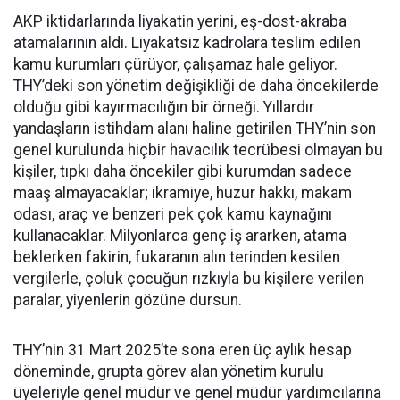
AKP iktidarlarında liyakatin yerini, eş-dost-akraba
atamalarının aldı. Liyakatsiz kadrolara teslim edilen
kamu kurumları çürüyor, çalışamaz hale geliyor.
THY’deki son yönetim değişikliği de daha öncekilerde
olduğu gibi kayırmacılığın bir örneği. Yıllardır
yandaşların istihdam alanı haline getirilen THY’nin son
genel kurulunda hiçbir havacılık tecrübesi olmayan bu
kişiler, tıpkı daha öncekiler gibi kurumdan sadece
maaş almayacaklar; ikramiye, huzur hakkı, makam
odası, araç ve benzeri pek çok kamu kaynağını
kullanacaklar. Milyonlarca genç iş ararken, atama
beklerken fakirin, fukaranın alın terinden kesilen
vergilerle, çoluk çocuğun rızkıyla bu kişilere verilen
paralar, yiyenlerin gözüne dursun.
THY’nin 31 Mart 2025’te sona eren üç aylık hesap
döneminde, grupta görev alan yönetim kurulu
üyeleri
yle
genel müdür ve genel müdür yardımcılarına