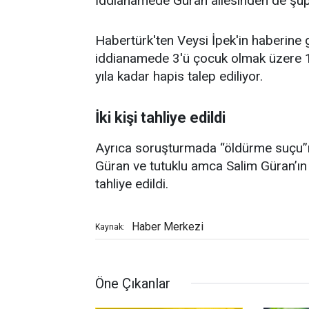
İddianamede Güran ailesinden de şüphel
Habertürk'ten Veysi İpek'in haberine 
iddianamede 3'ü çocuk olmak üzere 1
yıla kadar hapis talep ediliyor.
İki kişi tahliye edildi
Ayrıca soruşturmada “öldürme suçu”n
Güran ve tutuklu amca Salim Güran’ın 
tahliye edildi.
Haber Merkezi
Kaynak:
Öne Çıkanlar