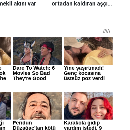
mekli akını var
ortadan kaldıran aşçı
sırrı