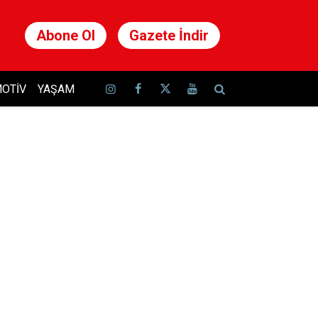
Abone Ol
Gazete İndir
OTIV
YAŞAM