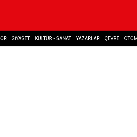
POR
SIYASET
KÜLTÜR - SANAT
YAZARLAR
ÇEVRE
OTOM