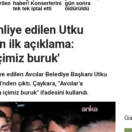
liye edilen Utku
 ilk açıklama:
çimiz buruk'
ye edilen Avcılar Belediye Başkanı Utku
den çıktı. Çaykara, "Avcılar'a
çimiz buruk" ifadesini kullandı.
Gü