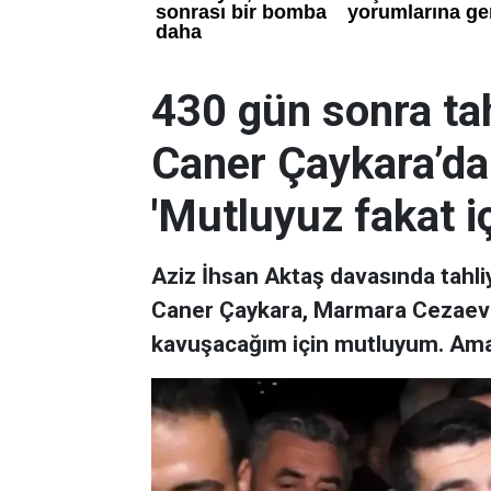
430 gün sonra tah
Caner Çaykara’dan
'Mutluyuz fakat i
Aziz İhsan Aktaş davasında tahli
Caner Çaykara, Marmara Cezaevi'n
kavuşacağım için mutluyum. Ama i