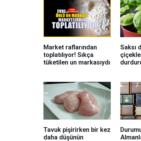
Market raflarından
Saksı d
toplatılıyor! Sıkça
çiçekle
tüketilen un markasıydı
durdur
Böcekl
yolu
Tavuk pişirirken bir kez
Durumu
daha düşünün
Almanla