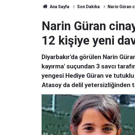
Ana Sayfa
Son Dakika
Narin Güran ci
Narin Güran cina
12 kişiye yeni dav
Diyarbakır'da görülen Narin Güra
kayırma' suçundan 3 savcı tarafı
yengesi Hediye Güran ve tutuklu
Atasoy da delil yetersizliğinden ta