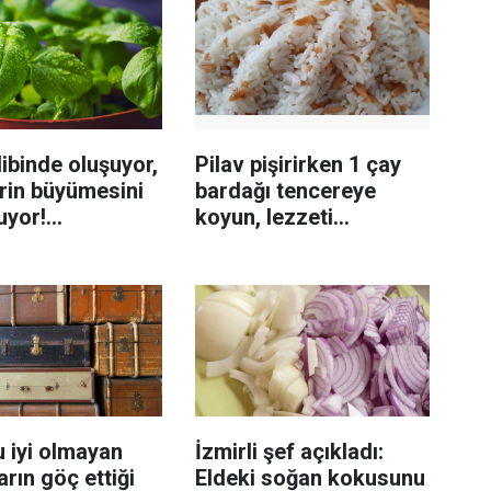
ibinde oluşuyor,
Pilav pişirirken 1 çay
rin büyümesini
bardağı tencereye
uyor!
koyun, lezzeti
enmeyi önleme
katlanıyor tadan etli
sanıyor
 iyi olmayan
İzmirli şef açıkladı:
rın göç ettiği
Eldeki soğan kokusunu