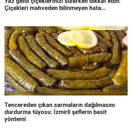
Yaz geldi çiçeklerinizi sularken dikkat edin:
Çiçekleri mahveden bilinmeyen hata...
Tencereden çıkan sarmaların dağılmasını
durdurma tüyosu: İzmirli şeflerin basit
yöntemi