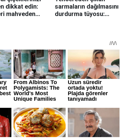
n dikkat edin:
sarmaların dağılmasını
eri mahveden
durdurma tüyosu:
yen hata...
İzmirli şeflerin basit
yöntemi