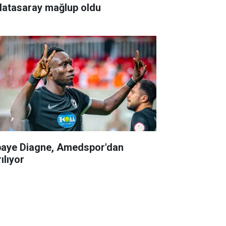
latasaray mağlup oldu
aye Diagne, Amedspor'dan
ılıyor