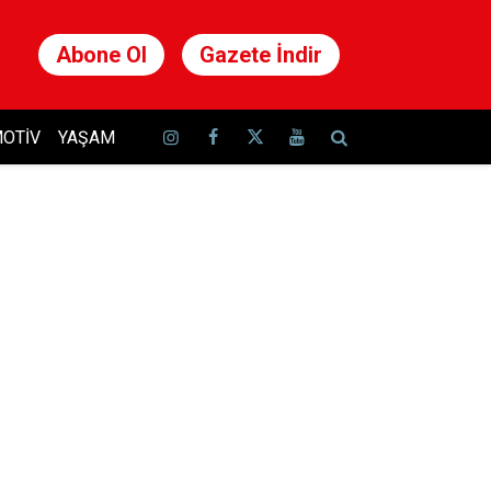
Abone Ol
Gazete İndir
OTIV
YAŞAM