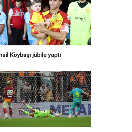
ail Köybaşı jübile yaptı