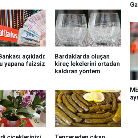
Ga
Bankası açıkladı:
Bardaklarda oluşan
u yapana faizsiz
kireç lekelerini ortadan
kaldıran yöntem
Mb
ayr
di çiçeklerinizi
Tencereden çıkan