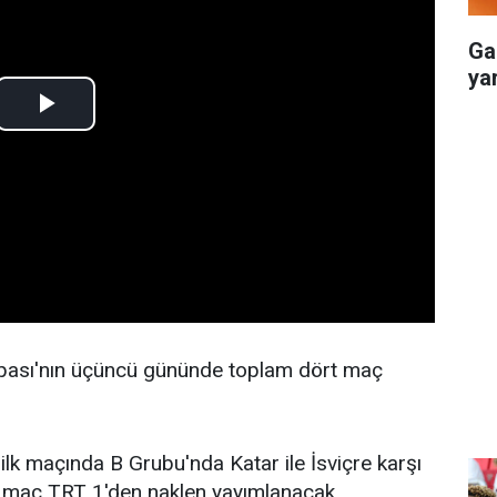
Ga
yar
ası'nın üçüncü gününde toplam dört maç
lk maçında B Grubu'nda Katar ile İsviçre karşı
k maç TRT 1'den naklen yayımlanacak.