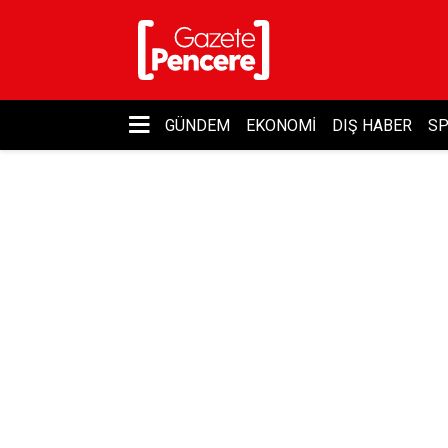
GÜNDEM
EKONOMI
DIŞ HABER
S