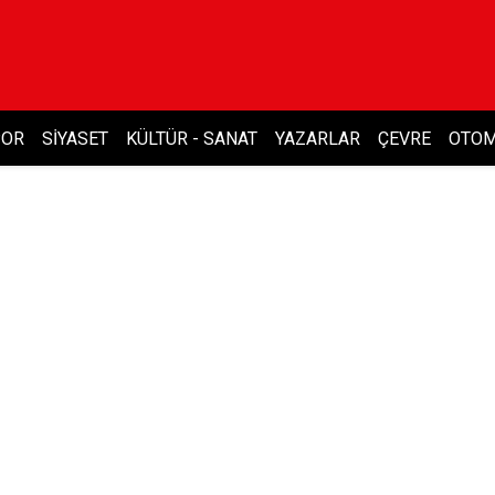
POR
SIYASET
KÜLTÜR - SANAT
YAZARLAR
ÇEVRE
OTOM