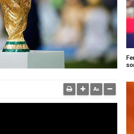
Fe
so