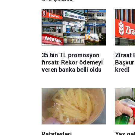
35 bin TL promosyon
Ziraat 
fırsatı: Rekor ödemeyi
Başvur
veren banka belli oldu
kredi
Patatesleri
Yaz gel