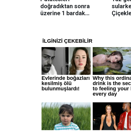
doğradıktan sonra
sularke
üzerine 1 bardak
Çiçekl
ekleyin! Patatesler çıtır
bilinme
çıtır kızaracak