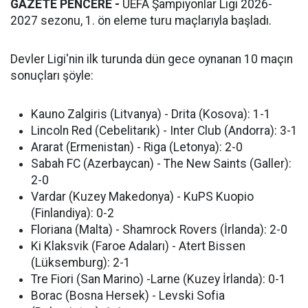
GAZETE PENCERE -
UEFA Şampiyonlar Ligi 2026-
2027 sezonu, 1. ön eleme turu maçlarıyla başladı.
Devler Ligi'nin ilk turunda dün gece oynanan 10 maçın
sonuçları şöyle:
Kauno Zalgiris (Litvanya) - Drita (Kosova): 1-1
Lincoln Red (Cebelitarık) - Inter Club (Andorra): 3-1
Ararat (Ermenistan) - Riga (Letonya): 2-0
Sabah FC (Azerbaycan) - The New Saints (Galler):
2-0
Vardar (Kuzey Makedonya) - KuPS Kuopio
(Finlandiya): 0-2
Floriana (Malta) - Shamrock Rovers (İrlanda): 2-0
Ki Klaksvik (Faroe Adaları) - Atert Bissen
(Lüksemburg): 2-1
Tre Fiori (San Marino) -Larne (Kuzey İrlanda): 0-1
Borac (Bosna Hersek) - Levski Sofia