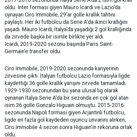
2017-2018 sezonunda İtalya Serie A'da 2 isim gol kralı
oldu. Inter forması giyen Mauro Icardi ve Lazio'da
oynayan Ciro Immobile, 29'ar golle krallık tahtını
paylaştı. Her iki futbolcu da Serie A'da ikinci krallığını
yaşadı. Mauro Icardi, İtalya'da yaşadığı 2 gol krallığında
da zirvede başka bir isimle birlikte yer aldı.
Icardi, 2019-2020 sezonu başında Paris Saint-
Germain'e transfer oldu.
Ciro Immobile, 2019-2020 sezonunda kariyerinin
zirvesine çıktı. İtalyan futbolcu Lazio formasıyla ligde
kaydettiği 36 golle krallık yarışını zirvede tamamladı.
1929-1930 sezonundan bu yana ulusal lig olarak
oynanan İtalya Serie A'da bir sezonda en çok gol atan
isim 36 golle Gonzalo Higuain olmuştu. 2015-2016
sezonunda Napoli forması giyen Arjantinli futbolcu,
ligde en fazla gol kaydeden oyuncu ünvanını alırken,
Ciro Immobile 4 sezon sonra Higuain'in rekoruna ortak
oldu.