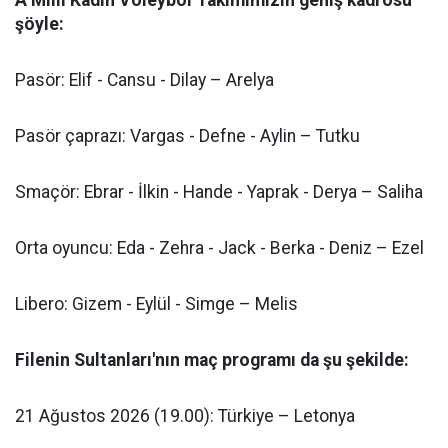
A Milli Kadın Voleybol Takımımızın geniş kadrosu
şöyle:
Pasör: Elif - Cansu - Dilay – Arelya
Pasör çaprazı: Vargas - Defne - Aylin – Tutku
Smaçör: Ebrar - İlkin - Hande - Yaprak - Derya – Saliha
Orta oyuncu: Eda - Zehra - Jack - Berka - Deniz – Ezel
Libero: Gizem - Eylül - Simge – Melis
Filenin Sultanları'nın maç programı da şu şekilde:
21 Ağustos 2026 (19.00): Türkiye – Letonya