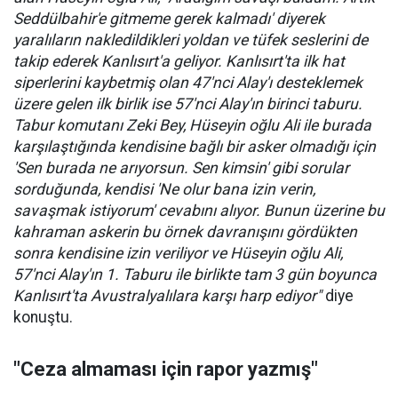
Seddülbahir'e gitmeme gerek kalmadı' diyerek
yaralıların nakledildikleri yoldan ve tüfek seslerini de
takip ederek Kanlısırt'a geliyor. Kanlısırt'ta ilk hat
siperlerini kaybetmiş olan 47'nci Alay'ı desteklemek
üzere gelen ilk birlik ise 57'nci Alay'ın birinci taburu.
Tabur komutanı Zeki Bey, Hüseyin oğlu Ali ile burada
karşılaştığında kendisine bağlı bir asker olmadığı için
'Sen burada ne arıyorsun. Sen kimsin' gibi sorular
sorduğunda, kendisi 'Ne olur bana izin verin,
savaşmak istiyorum' cevabını alıyor. Bunun üzerine bu
kahraman askerin bu örnek davranışını gördükten
sonra kendisine izin veriliyor ve Hüseyin oğlu Ali,
57'nci Alay'ın 1. Taburu ile birlikte tam 3 gün boyunca
Kanlısırt'ta Avustralyalılara karşı harp ediyor"
diye
konuştu.
"Ceza almaması için rapor yazmış"