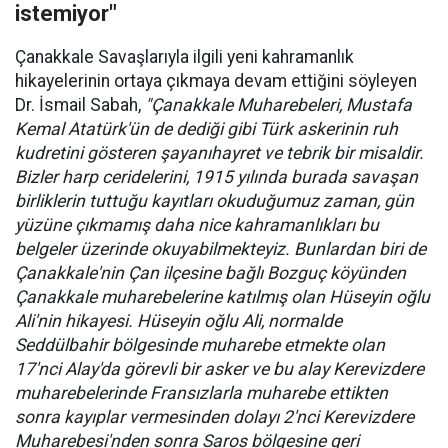
istemiyor"
Çanakkale Savaşlarıyla ilgili yeni kahramanlık
hikayelerinin ortaya çıkmaya devam ettiğini söyleyen
Dr. İsmail Sabah,
"Çanakkale Muharebeleri, Mustafa
Kemal Atatürk'ün de dediği gibi Türk askerinin ruh
kudretini gösteren şayanıhayret ve tebrik bir misaldir.
Bizler harp ceridelerini, 1915 yılında burada savaşan
birliklerin tuttuğu kayıtları okuduğumuz zaman, gün
yüzüne çıkmamış daha nice kahramanlıkları bu
belgeler üzerinde okuyabilmekteyiz. Bunlardan biri de
Çanakkale'nin Çan ilçesine bağlı Bozguç köyünden
Çanakkale muharebelerine katılmış olan Hüseyin oğlu
Ali'nin hikayesi. Hüseyin oğlu Ali, normalde
Seddülbahir bölgesinde muharebe etmekte olan
17'nci Alay'da görevli bir asker ve bu alay Kerevizdere
muharebelerinde Fransızlarla muharebe ettikten
sonra kayıplar vermesinden dolayı 2'nci Kerevizdere
Muharebesi'nden sonra Saros bölgesine geri