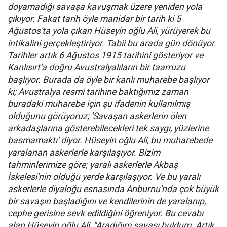
doyamadığı savaşa kavuşmak üzere yeniden yola
çıkıyor. Fakat tarih öyle manidar bir tarih ki 5
Ağustos'ta yola çıkan Hüseyin oğlu Ali, yürüyerek bu
intikalini gerçekleştiriyor. Tabii bu arada gün dönüyor.
Tarihler artık 6 Ağustos 1915 tarihini gösteriyor ve
Kanlısırt'a doğru Avustralyalıların bir taarruzu
başlıyor. Burada da öyle bir kanlı muharebe başlıyor
ki; Avustralya resmi tarihine baktığımız zaman
buradaki muharebe için şu ifadenin kullanılmış
olduğunu görüyoruz; 'Savaşan askerlerin ölen
arkadaşlarına gösterebilecekleri tek saygı, yüzlerine
basmamaktı' diyor. Hüseyin oğlu Ali, bu muharebede
yaralanan askerlerle karşılaşıyor. Bizim
tahminlerimize göre; yaralı askerlerle Akbaş
İskelesi'nin olduğu yerde karşılaşıyor. Ve bu yaralı
askerlerle diyaloğu esnasında Arıburnu'nda çok büyük
bir savaşın başladığını ve kendilerinin de yaralanıp,
cephe gerisine sevk edildiğini öğreniyor. Bu cevabı
alan Hüseyin oğlu Ali, "Aradığım savaşı buldum. Artık