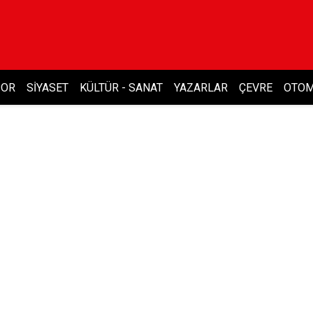
POR
SIYASET
KÜLTÜR - SANAT
YAZARLAR
ÇEVRE
OTOM