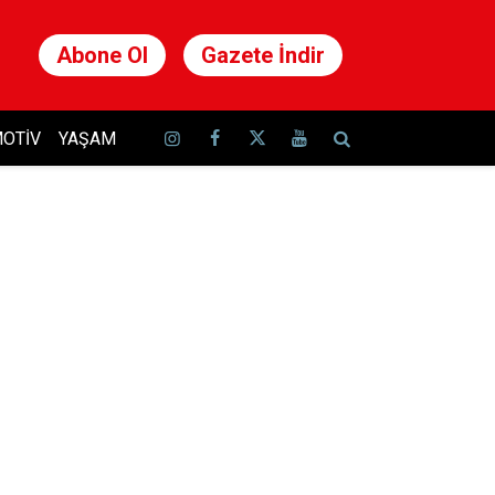
Abone Ol
Gazete İndir
OTIV
YAŞAM