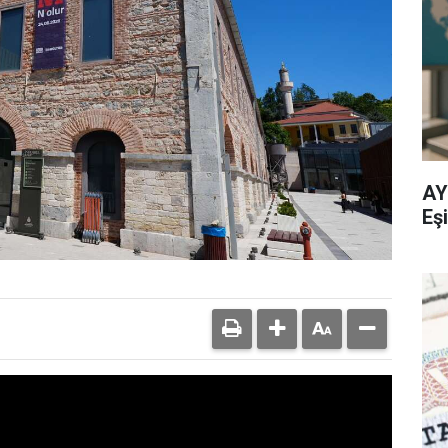
AY
Eşi