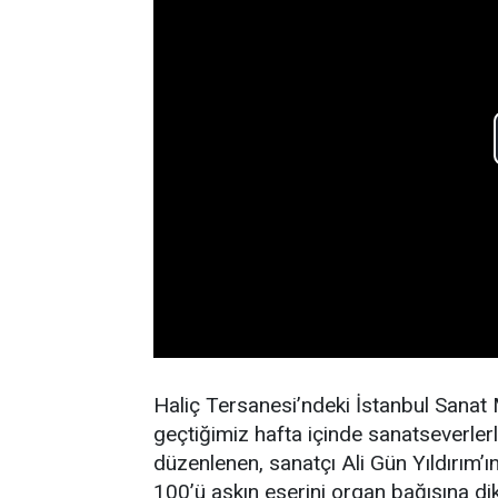
Haliç Tersanesi’ndeki İstanbul Sanat M
geçtiğimiz hafta içinde sanatseverler
düzenlenen, sanatçı Ali Gün Yıldırım’
100’ü aşkın eserini organ bağışına d