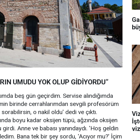
Ga
büy
RIN UMUDU YOK OLUP GİDİYORDU”
kımda beş gün geçirdim. Servise alındığımda
imin birinde cerrahlarımdan sevgili profesörüm
 sorabilirsin, o nakil oldu' dedi ve çıktı.
Viz
ında boyu kadar oksijen tüpü, ağzında oksijen
İş
 girdi. Anne ve babası yanındaydı. 'Hoş geldin
viz
dedim. Bana tek bir şey sordu, 'Acıyor mu?' İçim