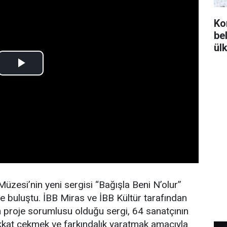
Ko
bel
ül
üzesi’nin yeni sergisi “Bağışla Beni N’olur”
le buluştu. İBB Miras ve İBB Kültür tarafından
ın proje sorumlusu olduğu sergi, 64 sanatçının
ikkat çekmek ve farkındalık yaratmak amacıyla