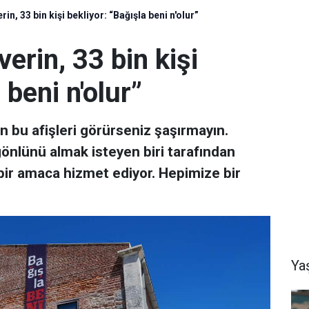
in, 33 bin kişi bekliyor: “Bağışla beni n'olur”
erin, 33 bin kişi
 beni n'olur”
n bu afişleri görürseniz şaşırmayın.
 gönlünü almak isteyen biri tarafından
bir amaca hizmet ediyor. Hepimize bir
Ya