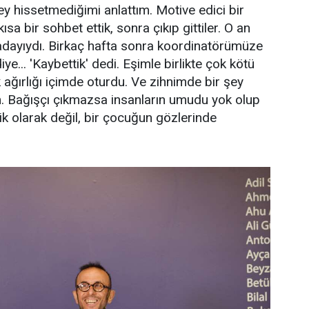
 şey hissetmediğimi anlattım. Motive edici bir
sa bir sohbet ettik, sonra çıkıp gittiler. O an
 adayıydı. Birkaç hafta sonra koordinatörümüze
e... 'Kaybettik' dedi. Eşimle birlikte çok kötü
 ağırlığı içimde oturdu. Ve zihnimde bir şey
ım. Bağışçı çıkmazsa insanların umudu yok olup
tik olarak değil, bir çocuğun gözlerinde