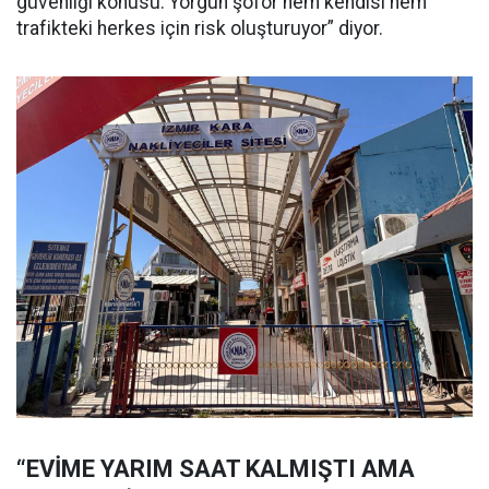
güvenliği konusu. Yorgun şoför hem kendisi hem
trafikteki herkes için risk oluşturuyor” diyor.
“EVİME YARIM SAAT KALMIŞTI AMA