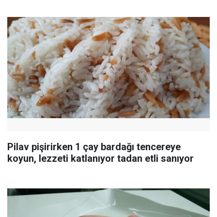
Pilav pişirirken 1 çay bardağı tencereye
koyun, lezzeti katlanıyor tadan etli sanıyor