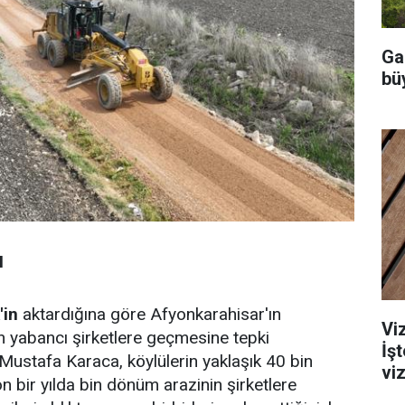
Ga
büy
I
'in
aktardığına göre Afyonkarahisar'ın
Viz
in yabancı şirketlere geçmesine tepki
İş
ustafa Karaca, köylülerin yaklaşık 40 bin
viz
n bir yılda bin dönüm arazinin şirketlere