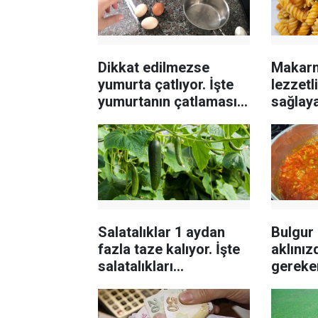
Dikkat edilmezse
Makarn
yumurta çatlıyor. İşte
lezzetl
yumurtanın çatlamasını
sağlaya
önleyen tüyo...
aşçılar
Salatalıklar 1 aydan
Bulgur 
fazla taze kalıyor. İşte
aklını
salatalıkları
gereken
saklamanın yolu
daha iy