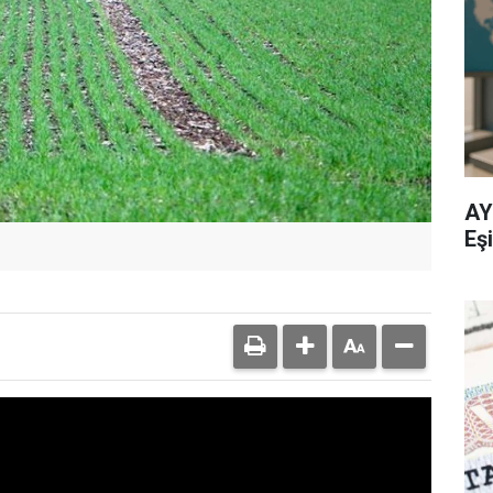
AY
Eşi