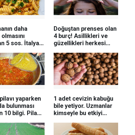
anın daha
Doğuştan prenses olan
i olmasını
4 burç! Asillikleri ve
n 5 sos. İtalyan
güzellikleri herkesi
 kullanıyorlar
büyülüyor
pilavı yaparken
1 adet cevizin kabuğu
zda bulunması
bile yetiyor. Uzmanlar
 10 bilgi. Pilav
kimseyle bu etkiyi
i pişiyor
paylaşmamıştı