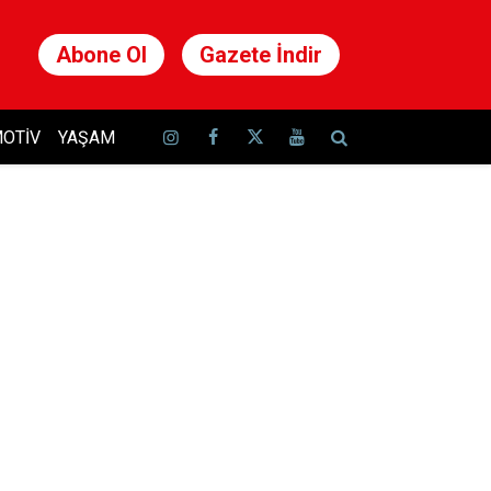
Abone Ol
Gazete İndir
OTIV
YAŞAM