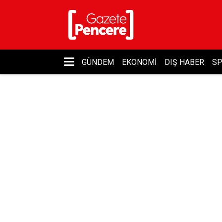
GÜNDEM
EKONOMI
DIŞ HABER
S