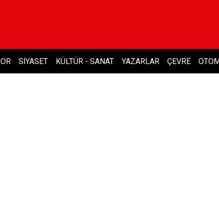
POR
SIYASET
KÜLTÜR - SANAT
YAZARLAR
ÇEVRE
OTOM