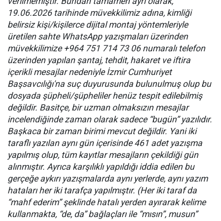
verilmemiştir. Bundan tamamen ayrı olarak,
19.06.2026 tarihinde müvekkilimiz adına, kimliği
belirsiz kişi/kişilerce dijital montaj yöntemleriyle
üretilen sahte WhatsApp yazışmaları üzerinden
müvekkilimize +964 751 714 73 06 numaralı telefon
üzerinden yapılan şantaj, tehdit, hakaret ve iftira
içerikli mesajlar nedeniyle İzmir Cumhuriyet
Başsavcılığı'na suç duyurusunda bulunulmuş olup bu
dosyada şüpheli/şüpheliler henüz tespit edilebilmiş
değildir. Basitçe, bir uzman olmaksızın mesajlar
incelendiğinde zaman olarak sadece “bugün” yazılıdır.
Başkaca bir zaman birimi mevcut değildir. Yani iki
taraflı yazılan aynı gün içerisinde 461 adet yazışma
yapılmış olup, tüm kayıtlar mesajların çekildiği gün
alınmıştır. Ayrıca karşılıklı yapıldığı iddia edilen bu
gerçeğe aykırı yazışmalarda aynı yerlerde, aynı yazım
hataları her iki tarafça yapılmıştır. (Her iki taraf da
“mahf ederim” şeklinde hatalı yerden ayırarak kelime
kullanmakta, “de, da” bağlaçları ile “mısın”, musun”