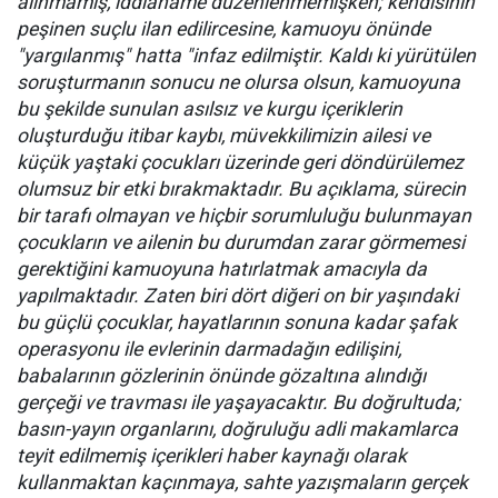
alınmamış, iddianame düzenlenmemişken; kendisinin
peşinen suçlu ilan edilircesine, kamuoyu önünde
"yargılanmış" hatta "infaz edilmiştir. Kaldı ki yürütülen
soruşturmanın sonucu ne olursa olsun, kamuoyuna
bu şekilde sunulan asılsız ve kurgu içeriklerin
oluşturduğu itibar kaybı, müvekkilimizin ailesi ve
küçük yaştaki çocukları üzerinde geri döndürülemez
olumsuz bir etki bırakmaktadır. Bu açıklama, sürecin
bir tarafı olmayan ve hiçbir sorumluluğu bulunmayan
çocukların ve ailenin bu durumdan zarar görmemesi
gerektiğini kamuoyuna hatırlatmak amacıyla da
yapılmaktadır. Zaten biri dört diğeri on bir yaşındaki
bu güçlü çocuklar, hayatlarının sonuna kadar şafak
operasyonu ile evlerinin darmadağın edilişini,
babalarının gözlerinin önünde gözaltına alındığı
gerçeği ve travması ile yaşayacaktır. Bu doğrultuda;
basın-yayın organlarını, doğruluğu adli makamlarca
teyit edilmemiş içerikleri haber kaynağı olarak
kullanmaktan kaçınmaya, sahte yazışmaların gerçek