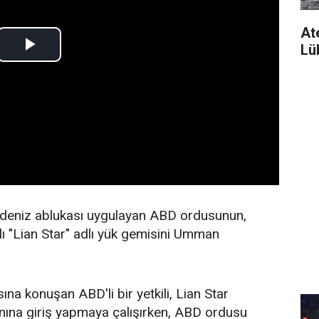
At
Lüb
a deniz ablukası uygulayan ABD ordusunun,
ı "Lian Star" adlı yük gemisini Umman
a konuşan ABD'li bir yetkili, Lian Star
anına giriş yapmaya çalışırken, ABD ordusu