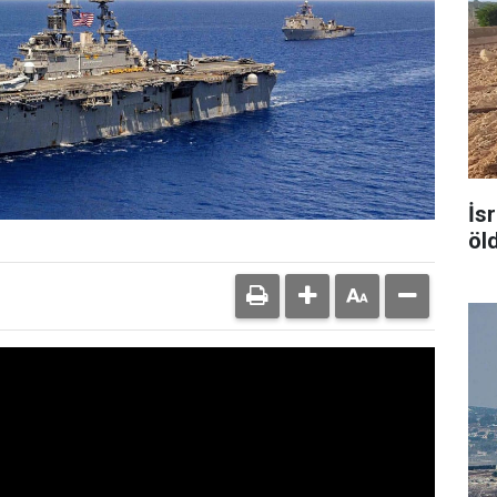
İsr
öl