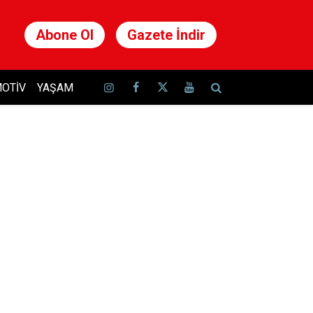
Abone Ol
Gazete İndir
OTIV
YAŞAM