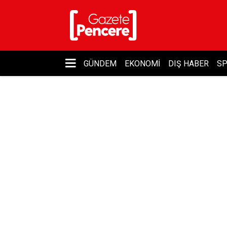
GÜNDEM
EKONOMI
DIŞ HABER
S