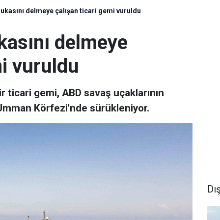
lukasını delmeye çalışan ticari gemi vuruldu
ukasını delmeye
mi vuruldu
ir ticari gemi, ABD savaş uçaklarının
 Umman Körfezi'nde sürükleniyor.
Dı