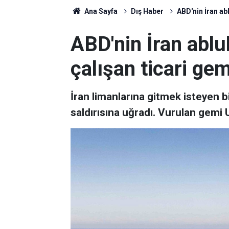
Ana Sayfa
Dış Haber
ABD'nin İran ab
ABD'nin İran abl
çalışan ticari ge
İran limanlarına gitmek isteyen b
saldırısına uğradı. Vurulan gemi