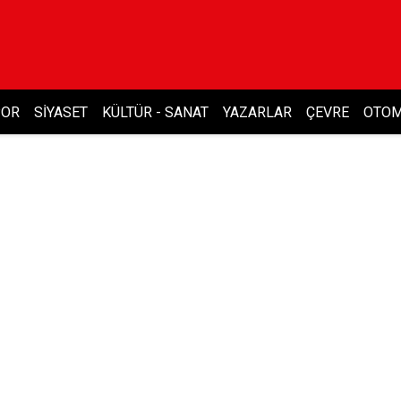
POR
SIYASET
KÜLTÜR - SANAT
YAZARLAR
ÇEVRE
OTOM