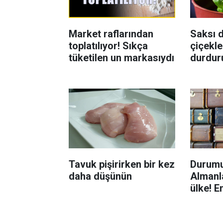
Market raflarından
Saksı d
toplatılıyor! Sıkça
çiçekle
tüketilen un markasıydı
durdur
Böcekl
yolu
Tavuk pişirirken bir kez
Durumu
daha düşünün
Almanla
ülke! E