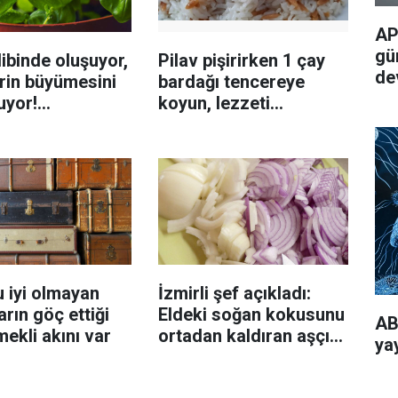
AP
gü
ibinde oluşuyor,
Pilav pişirirken 1 çay
de
rin büyümesini
bardağı tencereye
uyor!
koyun, lezzeti
enmeyi önleme
katlanıyor tadan etli
sanıyor
 iyi olmayan
İzmirli şef açıkladı:
rın göç ettiği
Eldeki soğan kokusunu
AB
mekli akını var
ortadan kaldıran aşçı
ya
sırrı