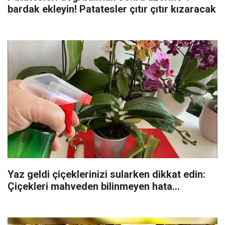
bardak ekleyin! Patatesler çıtır çıtır kızaracak
Yaz geldi çiçeklerinizi sularken dikkat edin:
Çiçekleri mahveden bilinmeyen hata...