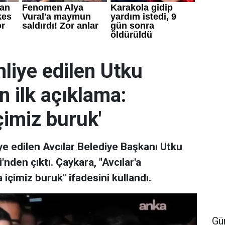
liye edilen Utku
 ilk açıklama:
çimiz buruk'
ye edilen Avcılar Belediye Başkanı Utku
den çıktı. Çaykara, "Avcılar'a
çimiz buruk" ifadesini kullandı.
Gü