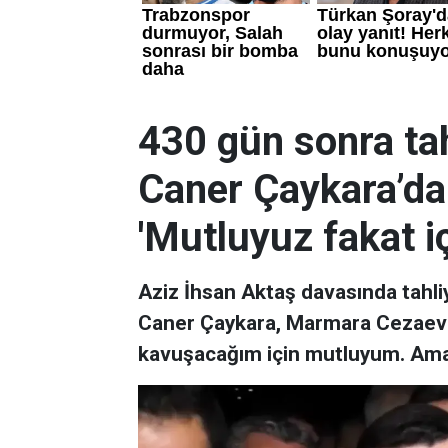
430 gün sonra tah
Caner Çaykara’dan
'Mutluyuz fakat i
Aziz İhsan Aktaş davasında tahli
Caner Çaykara, Marmara Cezaevi'n
kavuşacağım için mutluyum. Ama i