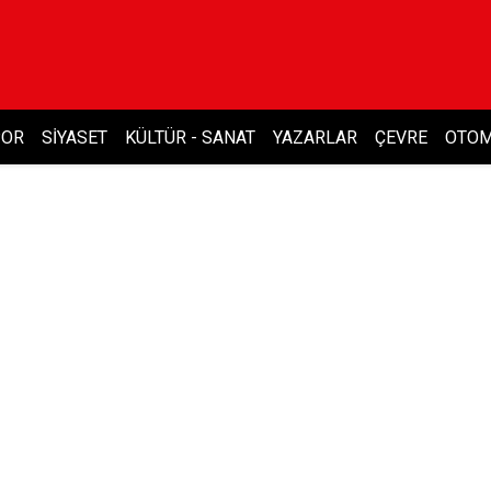
POR
SIYASET
KÜLTÜR - SANAT
YAZARLAR
ÇEVRE
OTOM