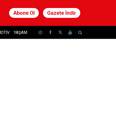
Abone Ol
Gazete İndir
OTIV
YAŞAM