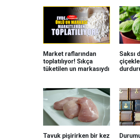
Market raflarından
Saksı d
toplatılıyor! Sıkça
çiçekle
tüketilen un markasıydı
durdur
Böcekl
yolu
Tavuk pişirirken bir kez
Durumu