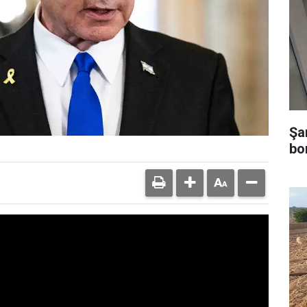
Şa
bo