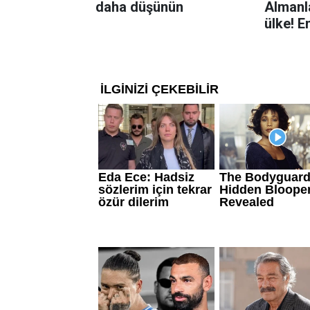
daha düşünün
Almanla
ülke! E