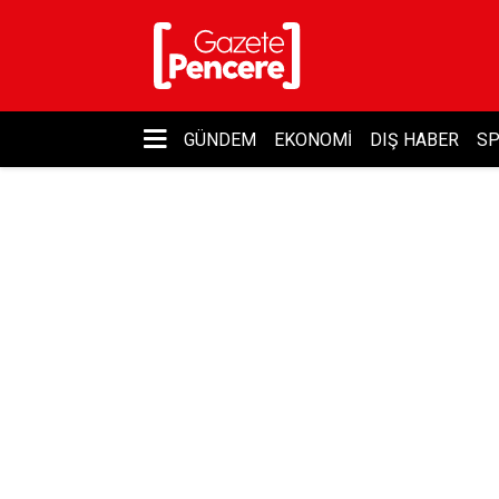
GÜNDEM
EKONOMI
DIŞ HABER
S