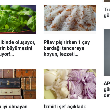
Tr
gö
ibinde oluşuyor,
Pilav pişirirken 1 çay
rin büyümesini
bardağı tencereye
uyor!
koyun, lezzeti
enmeyi önleme
katlanıyor tadan etli
sanıyor
AP
gü
de
 iyi olmayan
İzmirli şef açıkladı: