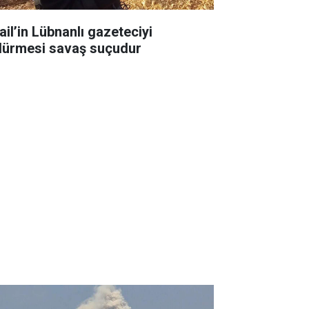
ail’in Lübnanlı gazeteciyi
dürmesi savaş suçudur