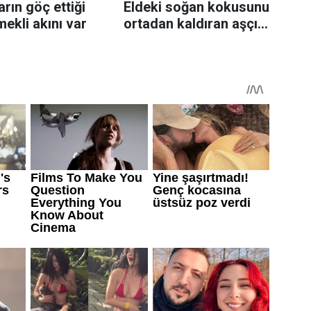
rın göç ettiği
Eldeki soğan kokusunu
mekli akını var
ortadan kaldıran aşçı
sırrı