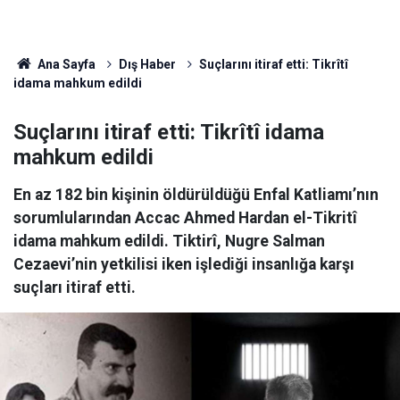
Ana Sayfa
Dış Haber
Suçlarını itiraf etti: Tikrîtî
idama mahkum edildi
Suçlarını itiraf etti: Tikrîtî idama
mahkum edildi
En az 182 bin kişinin öldürüldüğü Enfal Katliamı’nın
sorumlularından Accac Ahmed Hardan el-Tikritî
idama mahkum edildi. Tiktirî, Nugre Salman
Cezaevi’nin yetkilisi iken işlediği insanlığa karşı
suçları itiraf etti.