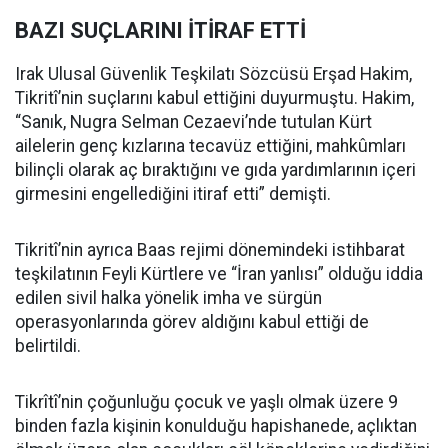
BAZI SUÇLARINI İTİRAF ETTİ
Irak Ulusal Güvenlik Teşkilatı Sözcüsü Erşad Hakim,
Tikritî’nin suçlarını kabul ettiğini duyurmuştu. Hakim,
“Sanık, Nugra Selman Cezaevi’nde tutulan Kürt
ailelerin genç kızlarına tecavüz ettiğini, mahkûmları
bilinçli olarak aç bıraktığını ve gıda yardımlarının içeri
girmesini engellediğini itiraf etti” demişti.
Tikritî’nin ayrıca Baas rejimi dönemindeki istihbarat
teşkilatının Feyli Kürtlere ve “İran yanlısı” olduğu iddia
edilen sivil halka yönelik imha ve sürgün
operasyonlarında görev aldığını kabul ettiği de
belirtildi.
Tikrîtî’nin çoğunluğu çocuk ve yaşlı olmak üzere 9
binden fazla kişinin konulduğu hapishanede, açlıktan