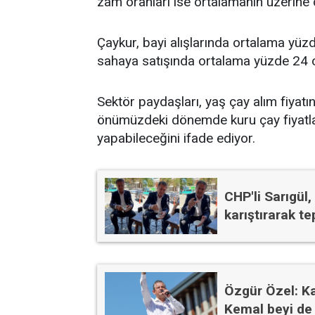
zam oranları ise ortalamanın üzerine
Çaykur, bayi alışlarında ortalama yüz
sahaya satışında ortalama yüzde 24 o
Sektör paydaşları, yaş çay alım fiyatı
önümüzdeki dönemde kuru çay fiyatla
yapabileceğini ifade ediyor.
CHP'li Sarıgül,
karıştırarak te
Özgür Özel: Ka
Kemal beyi de