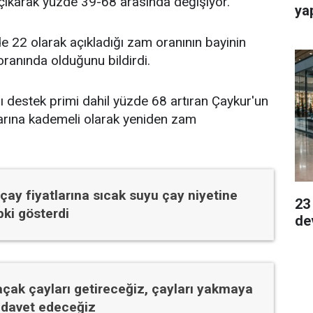
 çıkarak yüzde 39-68 arasında değişiyor.
ya
de 22 olarak açıkladığı zam oranının bayinin
ranında olduğunu bildirdi.
nı destek primi dahil yüzde 68 artıran Çaykur'un
rına kademeli olarak yeniden zam
 çay fiyatlarına sıcak suyu çay niyetine
23
pki gösterdi
de
çak çayları getireceğiz, çayları yakmaya
 davet edeceğiz