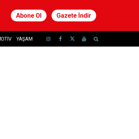
Abone Ol
Gazete İndir
OTIV
YAŞAM