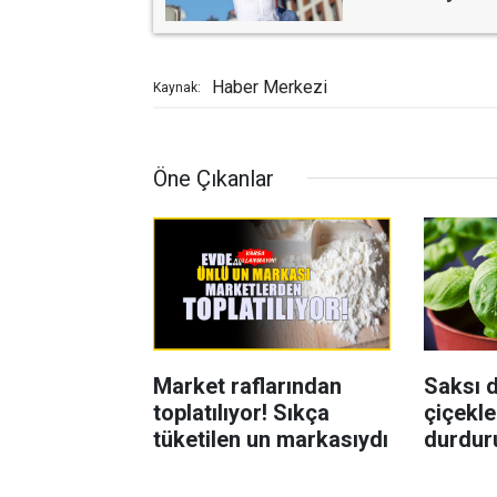
Haber Merkezi
Kaynak:
Öne Çıkanlar
Market raflarından
Saksı d
toplatılıyor! Sıkça
çiçekle
tüketilen un markasıydı
durdur
Böcekl
yolu