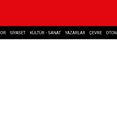
POR
SIYASET
KÜLTÜR - SANAT
YAZARLAR
ÇEVRE
OTOM