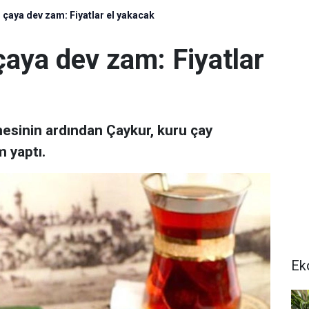
 çaya dev zam: Fiyatlar el yakacak
çaya dev zam: Fiyatlar
nmesinin ardından Çaykur, kuru çay
m yaptı.
Ek