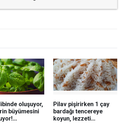
ibinde oluşuyor,
Pilav pişirirken 1 çay
rin büyümesini
bardağı tencereye
uyor!
koyun, lezzeti
enmeyi önleme
katlanıyor tadan etli
sanıyor