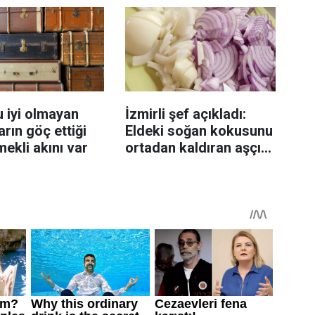
 iyi olmayan
İzmirli şef açıkladı:
rın göç ettiği
Eldeki soğan kokusunu
mekli akını var
ortadan kaldıran aşçı
sırrı