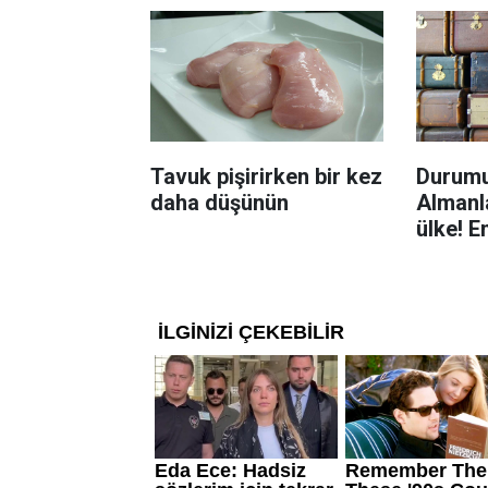
Tavuk pişirirken bir kez
Durumu
daha düşünün
Almanla
ülke! E