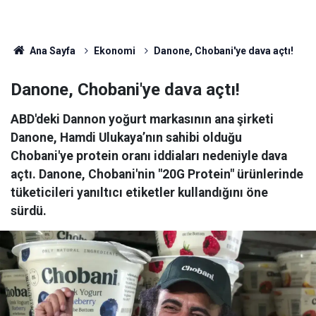
Ana Sayfa
Ekonomi
Danone, Chobani'ye dava açtı!
Danone, Chobani'ye dava açtı!
ABD'deki Dannon yoğurt markasının ana şirketi
Danone, Hamdi Ulukaya’nın sahibi olduğu
Chobani'ye protein oranı iddiaları nedeniyle dava
açtı. Danone, Chobani'nin "20G Protein" ürünlerinde
tüketicileri yanıltıcı etiketler kullandığını öne
sürdü.