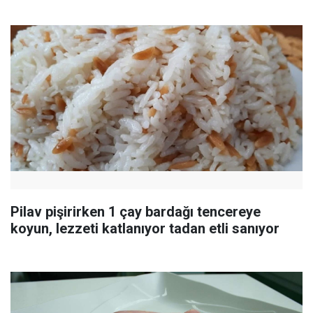
Pilav pişirirken 1 çay bardağı tencereye
koyun, lezzeti katlanıyor tadan etli sanıyor