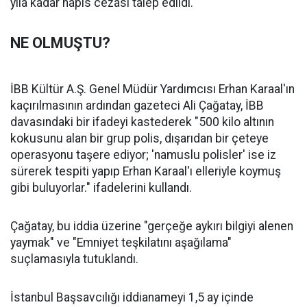
yıla kadar hapis cezası talep edildi.
NE OLMUŞTU?
İBB Kültür A.Ş. Genel Müdür Yardımcısı Erhan Karaal'ın
kaçırılmasının ardından gazeteci Ali Çağatay, İBB
davasındaki bir ifadeyi kastederek "500 kilo altının
kokusunu alan bir grup polis, dışarıdan bir çeteye
operasyonu taşere ediyor; 'namuslu polisler' ise iz
sürerek tespiti yapıp Erhan Karaal'ı elleriyle koymuş
gibi buluyorlar." ifadelerini kullandı.
Çağatay, bu iddia üzerine "gerçeğe aykırı bilgiyi alenen
yaymak" ve "Emniyet teşkilatını aşağılama"
suçlamasıyla tutuklandı.
İstanbul Başsavcılığı iddianameyi 1,5 ay içinde