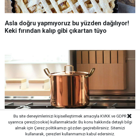
Asla doğru yapmıyoruz bu yüzden dağılıyor!
Keki fırından kalıp gibi çıkartan tüyo
Bu site deneyimlerinizi kişiselleştirmek amacıyla KVKK ve GDPR
uyarınca çerez(cookie) kullanmaktadır. Bu konu hakkında detaylı bilgi
almak için
Çerez politikamızı
gözden geçirebilirsiniz. Sitemizi
Süt kaynarken taşıyorsa bu yöntemi deneyin:
kullanarak, çerezleri kullanmamızı kabul edersiniz.