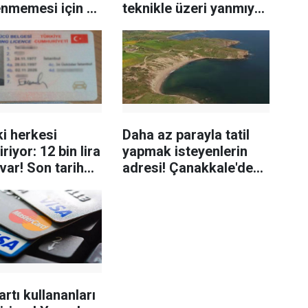
enmemesi için bu
teknikle üzeri yanmıyor
rını
ve daha iyi oluyor
isiniz:
ki herkesi
Daha az parayla tatil
iriyor: 12 bin lira
yapmak isteyenlerin
var! Son tarih
adresi! Çanakkale'deki
ık olarak
ucuz tatil cenneti
ldu
artı kullananları