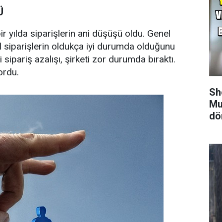
Ü
 bir yılda siparişlerin ani düşüşü oldu. Genel
l siparişlerin oldukça iyi durumda olduğunu
 sipariş azalışı, şirketi zor durumda bıraktı.
ordu.
Sh
Mu
dö