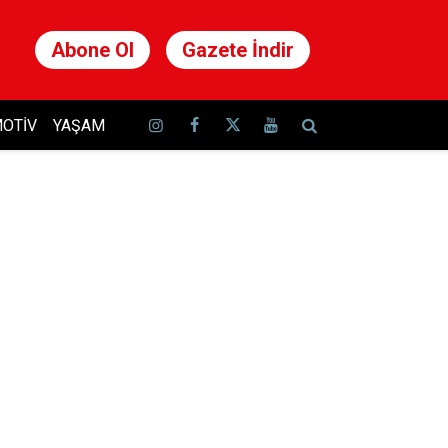
Abone Ol
Gazete İndir
OTIV
YAŞAM