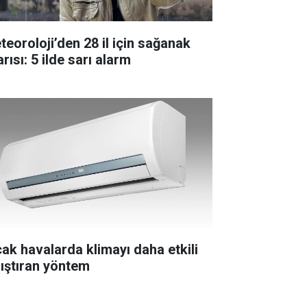
teoroloji’den 28 il için sağanak
rısı: 5 ilde sarı alarm
cak havalarda klimayı daha etkili
lıştıran yöntem