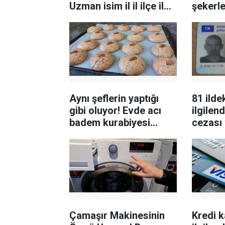
Uzman isim il il ilçe ilçe
şekerl
listesini verdi
aşçı sır
denemel
Aynı şeflerin yaptığı
81 ilde
gibi oluyor! Evde acı
ilgilend
badem kurabiyesi
cezası 
tarifi, nasıl yapılır?
31 Aral
duyuru
Çamaşır Makinesinin
Kredi k