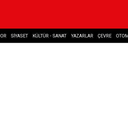
POR
SIYASET
KÜLTÜR - SANAT
YAZARLAR
ÇEVRE
OTOM