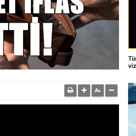
Tü
viz