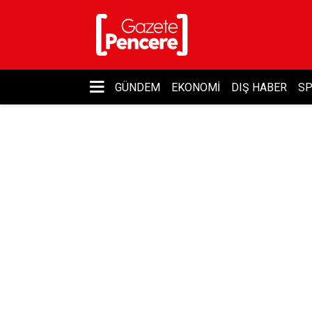
GÜNDEM
EKONOMI
DIŞ HABER
S