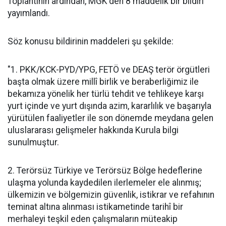
Toplantının ardından, MGK'den 8 maddelik bir bildiri
yayımlandı.
Söz konusu bildirinin maddeleri şu şekilde:
"1. PKK/KCK-PYD/YPG, FETÖ ve DEAŞ terör örgütleri
başta olmak üzere millî birlik ve beraberliğimiz ile
bekamıza yönelik her türlü tehdit ve tehlikeye karşı
yurt içinde ve yurt dışında azim, kararlılık ve başarıyla
yürütülen faaliyetler ile son dönemde meydana gelen
uluslararası gelişmeler hakkında Kurula bilgi
sunulmuştur.
2. Terörsüz Türkiye ve Terörsüz Bölge hedeflerine
ulaşma yolunda kaydedilen ilerlemeler ele alınmış;
ülkemizin ve bölgemizin güvenlik, istikrar ve refahının
teminat altına alınması istikametinde tarihî bir
merhaleyi teşkil eden çalışmaların müteakip