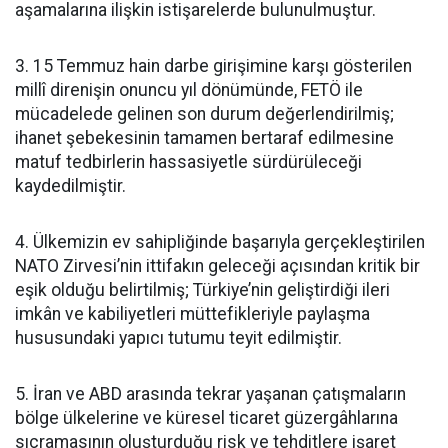
aşamalarına ilişkin istişarelerde bulunulmuştur.
3. 15 Temmuz hain darbe girişimine karşı gösterilen
millî direnişin onuncu yıl dönümünde, FETÖ ile
mücadelede gelinen son durum değerlendirilmiş;
ihanet şebekesinin tamamen bertaraf edilmesine
matuf tedbirlerin hassasiyetle sürdürüleceği
kaydedilmiştir.
4. Ülkemizin ev sahipliğinde başarıyla gerçekleştirilen
NATO Zirvesi’nin ittifakın geleceği açısından kritik bir
eşik olduğu belirtilmiş; Türkiye’nin geliştirdiği ileri
imkân ve kabiliyetleri müttefikleriyle paylaşma
hususundaki yapıcı tutumu teyit edilmiştir.
5. İran ve ABD arasında tekrar yaşanan çatışmaların
bölge ülkelerine ve küresel ticaret güzergâhlarına
sıçramasının oluşturduğu risk ve tehditlere işaret