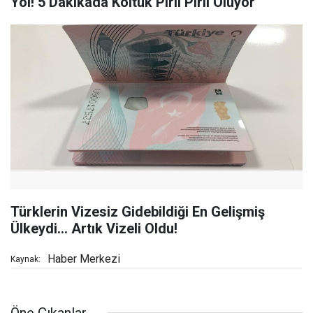
Yol! 5 Dakikada Koltuk Pırıl Pırıl Oluyor
Türklerin Vizesiz Gidebildiği En Gelişmiş
Ülkeydi... Artık Vizeli Oldu!
Haber Merkezi
Kaynak:
Öne Çıkanlar