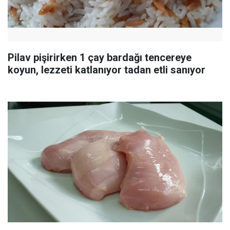
Pilav pişirirken 1 çay bardağı tencereye
koyun, lezzeti katlanıyor tadan etli sanıyor