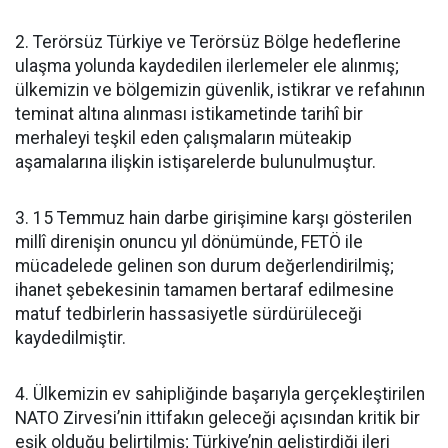
2. Terörsüz Türkiye ve Terörsüz Bölge hedeflerine
ulaşma yolunda kaydedilen ilerlemeler ele alınmış;
ülkemizin ve bölgemizin güvenlik, istikrar ve refahının
teminat altına alınması istikametinde tarihî bir
merhaleyi teşkil eden çalışmaların müteakip
aşamalarına ilişkin istişarelerde bulunulmuştur.
3. 15 Temmuz hain darbe girişimine karşı gösterilen
millî direnişin onuncu yıl dönümünde, FETÖ ile
mücadelede gelinen son durum değerlendirilmiş;
ihanet şebekesinin tamamen bertaraf edilmesine
matuf tedbirlerin hassasiyetle sürdürüleceği
kaydedilmiştir.
4. Ülkemizin ev sahipliğinde başarıyla gerçekleştirilen
NATO Zirvesi’nin ittifakın geleceği açısından kritik bir
eşik olduğu belirtilmiş; Türkiye’nin geliştirdiği ileri