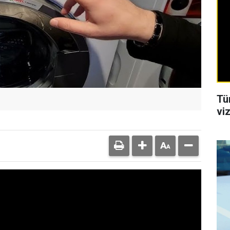
Tü
viz