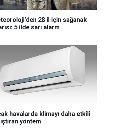
teoroloji’den 28 il için sağanak
rısı: 5 ilde sarı alarm
cak havalarda klimayı daha etkili
lıştıran yöntem