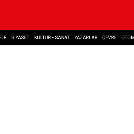
POR
SIYASET
KÜLTÜR - SANAT
YAZARLAR
ÇEVRE
OTOM