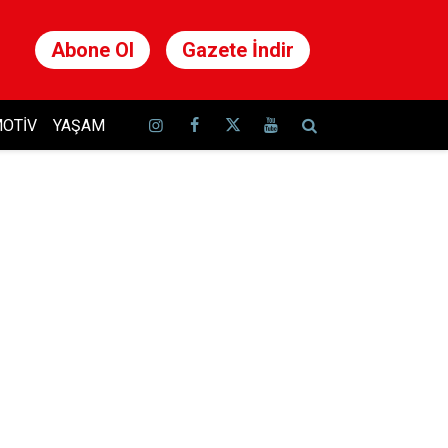
Abone Ol
Gazete İndir
OTIV
YAŞAM