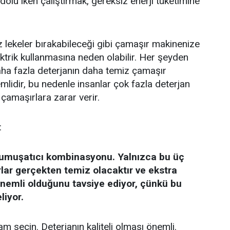
olu iken çalıştırmak, gereksiz enerji tüketimine
 lekeler bırakabileceği gibi çamaşır makinenize
ektrik kullanmasına neden olabilir. Her şeyden
ha fazla deterjanın daha temiz çamaşır
lidir, bu nedenle insanlar çok fazla deterjan
çamaşırlara zarar verir.
:
e yumuşatıcı kombinasyonu. Yalnızca bu üç
lar gerçekten temiz olacaktır ve ekstra
nemli olduğunu tavsiye ediyor, çünkü bu
liyor.
m seçin. Deterjanın kaliteli olması önemli.