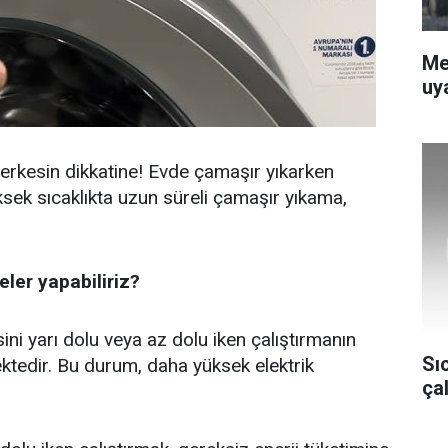
Me
uya
herkesin dikkatine! Evde çamaşır yıkarken
ksek sıcaklıkta uzun süreli çamaşır yıkama,
ler yapabiliriz?
ni yarı dolu veya az dolu iken çalıştırmanın
Sı
mektedir. Bu durum, daha yüksek elektrik
ça