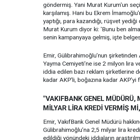
göndermiş. Yani Murat Kurum'un seç
karşılamış. Hani bu Ekrem İmamoğlu'nu
yaptığı, para kazandığı, rüşvet yediği d
Murat Kurum diyor ki: 'Bunu ben alma
senin kampanyaya gelmiş, işte belges
Emir, Gülibrahimoğlu’nun şirketinden Ak
Yayma Cemiyeti’ne ise 2 milyon lira ve
iddia edilen bazı reklam şirketlerine
kadar AKP’li, boğazına kadar AKP’yi fo
"VAKIFBANK GENEL MÜDÜRÜ, 
MİLYAR LİRA KREDİ VERMİŞ Mİ
Emir, VakıfBank Genel Müdürü hakkın
Gülibrahimoğlu’na 2,5 milyar lira kred
edildiği yönündeki iddiaların araştırıl