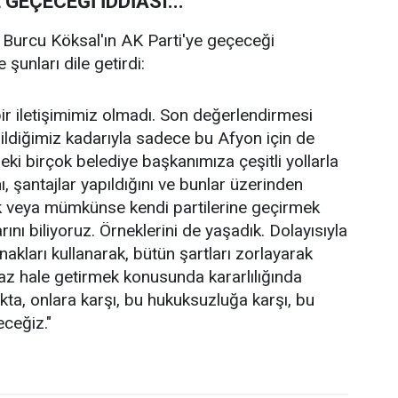
GEÇECEĞİ İDDİASI...
 Burcu Köksal'ın AK Parti'ye geçeceği
şunları dile getirdi:
e bir iletişimimiz olmadı. Son değerlendirmesi
iğimiz kadarıyla sadece bu Afyon için de
deki birçok belediye başkanımıza çeşitli yollarla
ını, şantajlar yapıldığını ve bunlar üzerinden
ek veya mümkünse kendi partilerine geçirmek
ını biliyoruz. Örneklerini de yaşadık. Dolayısıyla
anakları kullanarak, bütün şartları zorlayarak
z hale getirmek konusunda kararlılığında
ta, onlara karşı, bu hukuksuzluğa karşı, bu
ceğiz."