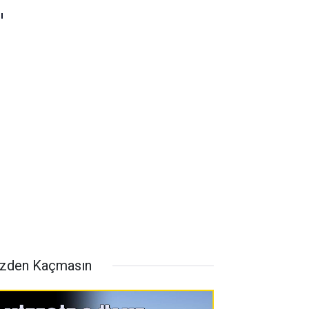
ı
zden Kaçmasın