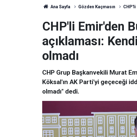
Ana Sayfa
Gözden Kaçmasın
CHP'li
CHP'li Emir'den 
açıklaması: Kendis
olmadı
CHP Grup Başkanvekili Murat Emi
Köksal'ın AK Parti'yi geçeceği iddi
olmadı" dedi.