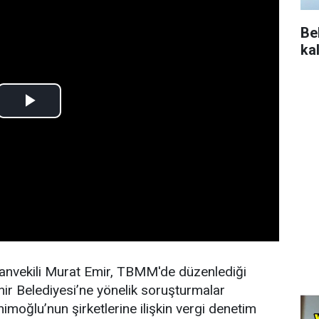
Be
ka
nvekili Murat Emir, TBMM'de düzenlediği
hir Belediyesi’ne yönelik soruşturmalar
oğlu’nun şirketlerine ilişkin vergi denetim