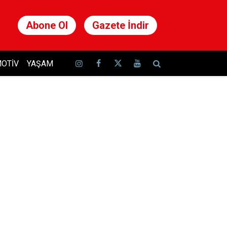
Abone Ol
Gazete İndir
OTIV
YAŞAM