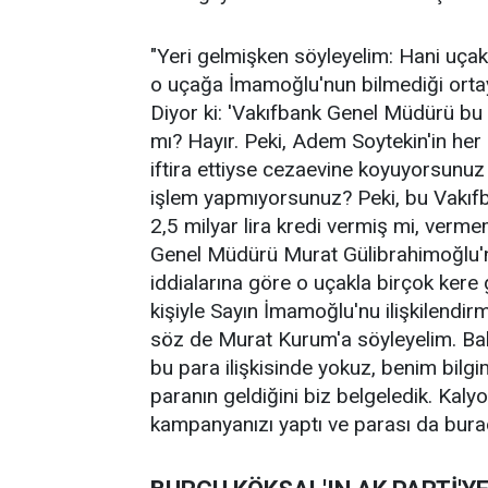
"Yeri gelmişken söyleyelim: Hani uçak 
o uçağa İmamoğlu'nun bilmediği ortaya 
Diyor ki: 'Vakıfbank Genel Müdürü bu u
mı? Hayır. Peki, Adem Soytekin'in her 
iftira ettiyse cezaevine koyuyorsunu
işlem yapmıyorsunuz? Peki, bu Vakıf
2,5 milyar lira kredi vermiş mi, verme
Genel Müdürü Murat Gülibrahimoğlu'na
iddialarına göre o uçakla birçok ker
kişiyle Sayın İmamoğlu'nu ilişkilendirm
söz de Murat Kurum'a söyleyelim. Bak
bu para ilişkisinde yokuz, benim bilg
paranın geldiğini biz belgeledik. Kalyo
kampanyanızı yaptı ve parası da bura