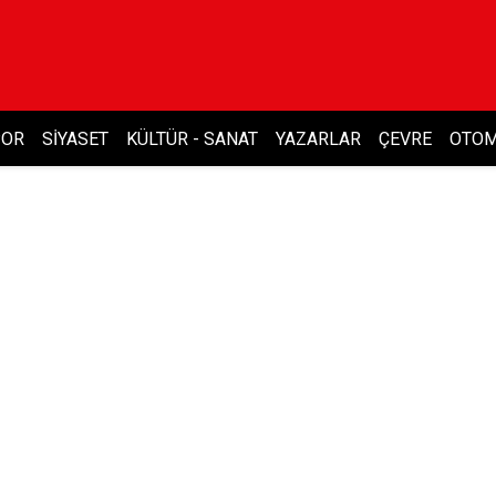
POR
SIYASET
KÜLTÜR - SANAT
YAZARLAR
ÇEVRE
OTOM