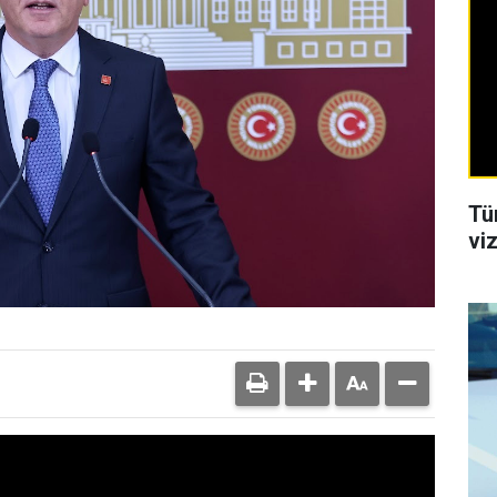
Tü
viz