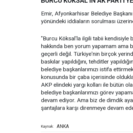
BURCU KÖKSAL'IN AK PARTİ'YE 
Emir, Afyonkarhisar Belediye Başkanı
yönündeki iddiaların sorulması üzerine 
"Burcu Köksal'la ilgili tabii kendisiyl
hakkında ben yorum yapamam ama bild
geçerli değil. Türkiye'nin birçok yerin
baskılar yapıldığını, tehditler yapıldığ
belediye başkanlarımızı istifa ettirm
konusunda bir çaba içerisinde olduklar
AKP elindeki yargı kolları ile bütün ol
belediye başkanlarımızı görev yapama
devam ediyor. Ama biz de dimdik ayak
şantajlara karşı direnmeye devam ede
ANKA
Kaynak: