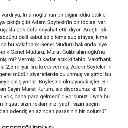
vardı ya, İmamoğlu'nun bindiğini iddia ettikleri
çıktığı gibi Adem Soytekin'in bir iddiası var.
çakla çok defa seyahat etti' diyor. Araştırıldı
sözünü delil kabul edip kime suç attıysa, kime
z da bu Vakıfbank Genel Müdürü hakkında niye
bank Genel Müdürü, Murat Gülibrahimoğlu'na
miş mi? Vermiş. O kadar açık ki tablo: Vakıfbank
 2,5 milyar lira kredi vermiş, Adem Soytekin'in
e genel müdür ziyaretlerde bulunmuş ve şimdi bu
eye çalışıyorlar. Böylesine olmayacak işler. Bir
ın Sayın Murat Kurum, siz diyorsunuz ki: 'Biz
im yok, bana para gelmedi' diyorsunuz. Oysa bu
n İnşaat sizin reklamınızı yaptı, sizin seçim
dan ödendi; en azından parasının bir bölümü"