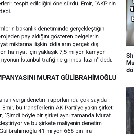
leri” tespit edildiğini öne sürdü. Emir, “AKP’nin
dedi.
lemlerin bakanlık denetiminde gerçekleştiğini
n projeden pay aldığını gösteren belgelerin
at miktarına ilişkin iddiaların gerçek dışı
on hafriyat için yaklaşık 7,5 milyon kamyon
Sh
amyonun İstanbul trafiğine girmesi lazım" dedi.
Mu
dö
MPANYASINI MURAT GÜLİBRAHİMOĞLU
anan vergi denetim raporlarında çok sayıda
 Emir, bu transferlerin AK Parti'ye yakın şirket
mir, "Şimdi böyle bir şirket aynı zamanda Murat
ştiriyor ve bu şirkete maliyenin denetim
Gülibrahimoğlu 41 milyon 666 bin lira