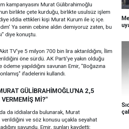
im kampanyasını Murat Gülibrahimoğlu
n birlikte çete kurduğu, birlikte usulsüz işlem
Me
iye iddia ettikleri kişi Murat Kurum ile iç içe.
uya
dım' Ya senin cebine aldın demiyoruz zaten, bu
i" diye konuştu.
it TV’ye 5 milyon 700 bin lira aktarıldığını, İlim
rildiğini öne sürdü. AK Parti'ye yakın olduğu
 de ödeme yapıldığını savunan Emir, "Boğazına
nlamış" ifadelerini kullandı.
MURAT GÜLİBRAHİMOĞLU'NA 2,5
, VERMEMİŞ Mİ?"
Sı
ça
da da iddialarda bulunarak, Murat
i verildiğini ve söz konusu uçakla seyahat
madığını savundu. Emir, şunları kaydetti: