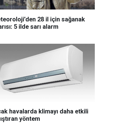
teoroloji’den 28 il için sağanak
rısı: 5 ilde sarı alarm
cak havalarda klimayı daha etkili
lıştıran yöntem