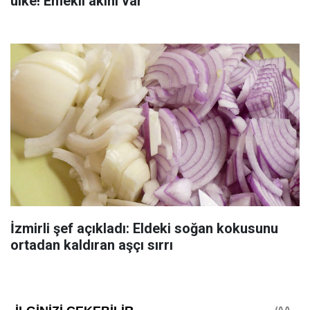
ülke! Emekli akını var
İzmirli şef açıkladı: Eldeki soğan kokusunu
ortadan kaldıran aşçı sırrı