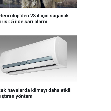
teoroloji’den 28 il için sağanak
rısı: 5 ilde sarı alarm
cak havalarda klimayı daha etkili
lıştıran yöntem