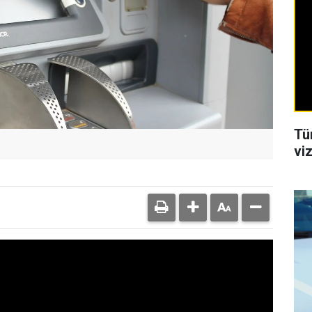
Tü
viz