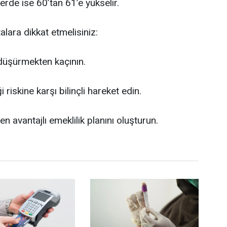
erde ise 60’tan 61’e yükselir.
alara dikkat etmelisiniz:
düşürmekten kaçının.
i riskine karşı bilinçli hareket edin.
n avantajlı emeklilik planını oluşturun.