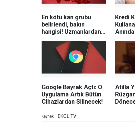
En kötü kan grubu
Kredi K
belirlendi, bakın
Kullana
hangisi! Uzmanlardan
Anında
ilginç araştırma
Bankal
Google Bayrak Açtı: O
Atilla 
Uygulama Artık Bütün
Rüzgar
Cihazlardan Silinecek!
Dönec
EKOL TV
Kaynak: