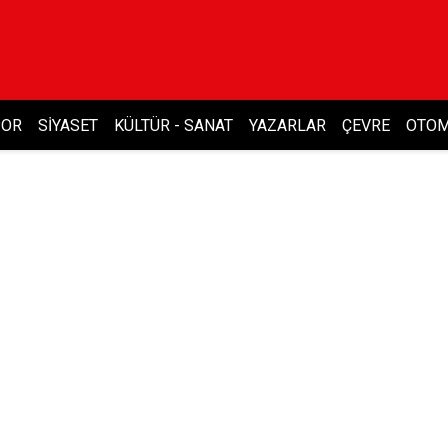
POR
SIYASET
KÜLTÜR - SANAT
YAZARLAR
ÇEVRE
OTOM