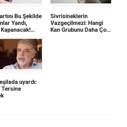
artını Bu Şekilde
Sivrisineklerin
nlar Yandı,
Vazgeçilmezi: Hangi
 Kapanacak!
Kan Grubunu Daha Çok
ar Uyardı
Seviyorlar?
Yeşilada uyardı:
 Tersine
ek