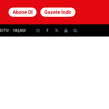
Abone Ol
Gazete İndir
OTIV
YAŞAM