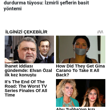
durdurma tüyosu: İzmirli şeflerin basit
yöntemi