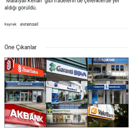
“Malatyalı Kenan” gibi ifadelerin de çelenklerde yer
aldığı görüldü.
evrensel
Kaynak:
Öne Çıkanlar