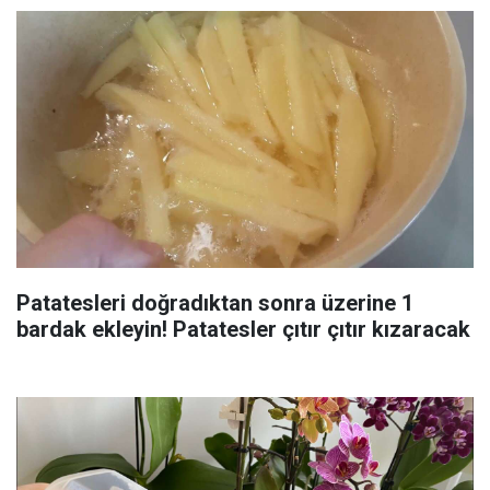
Patatesleri doğradıktan sonra üzerine 1
bardak ekleyin! Patatesler çıtır çıtır kızaracak