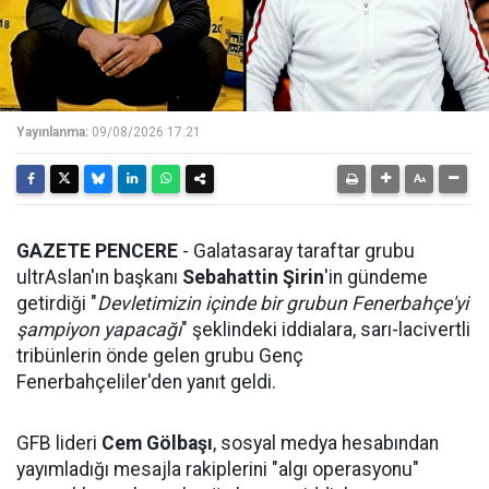
Yayınlanma:
09/08/2026 17:21
GAZETE PENCERE
- Galatasaray taraftar grubu
ultrAslan'ın başkanı
Sebahattin Şirin
'in gündeme
getirdiği "
Devletimizin içinde bir grubun Fenerbahçe'yi
şampiyon yapacağı
" şeklindeki iddialara, sarı-lacivertli
tribünlerin önde gelen grubu Genç
Fenerbahçeliler'den yanıt geldi.
GFB lideri
Cem Gölbaşı
, sosyal medya hesabından
yayımladığı mesajla rakiplerini "algı operasyonu"