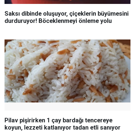
Saksı dibinde oluşuyor, çiçeklerin büyümesini
durduruyor! Böceklenmeyi önleme yolu
Pilav pişirirken 1 çay bardağı tencereye
koyun, lezzeti katlanıyor tadan etli sanıyor