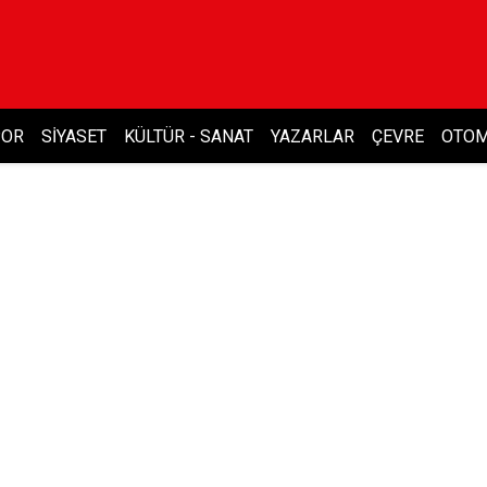
POR
SIYASET
KÜLTÜR - SANAT
YAZARLAR
ÇEVRE
OTOM