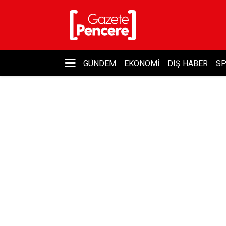
GÜNDEM
EKONOMI
DIŞ HABER
S