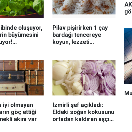
AK
gö
ibinde oluşuyor,
Pilav pişirirken 1 çay
rin büyümesini
bardağı tencereye
uyor!
koyun, lezzeti
enmeyi önleme
katlanıyor tadan etli
sanıyor
Mu
 iyi olmayan
İzmirli şef açıkladı:
rın göç ettiği
Eldeki soğan kokusunu
mekli akını var
ortadan kaldıran aşçı
sırrı