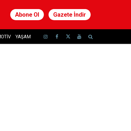
Abone Ol
Gazete İndir
OTIV
YAŞAM