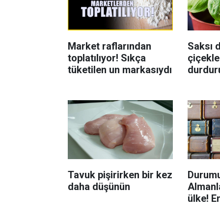
Market raflarından
Saksı d
toplatılıyor! Sıkça
çiçekle
tüketilen un markasıydı
durdur
Böcekl
yolu
Tavuk pişirirken bir kez
Durumu
daha düşünün
Almanla
ülke! E