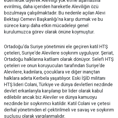
edemedik diyerek Aleviliği yok etme aşamasına
evirilmiş, daha içeriden hareketle Aleviliğin özü
bozulmaya çalışılmaktadır. Bu nedenle açılan Alevi
Bektaşi Cemevi Başkanlığı'na karşı durmak ve bu
sürece karşı daha etkin mücadeleyi genel
kurulumuzca görev olarak önüne koymuştur.
Ortadoğu'da Suriye yönetimini ele geçiren katil HTŞ
çeteleri, Suriye'de Alevilere soykırım uyguluyor. Şeriat,
Ortadoğu halklarına katliam olarak dönüyor. Selefi HTŞ
çeteleri ve onun koruyucuları tarafından Suriye'de
Alevilere, kadınlara, çocuklara ve diğer inançtan
halklara adeta Kerbela yaşatılıyor. Eski İŞİD militanı
HTŞ lideri Colani, Türkiye ve dünya devletleri nezdinde
devlet erkanlarıyla karşılanıp bir lider olarak kabul
edilebilir ancak biz Aleviler ve dünya kamuoyu
nezdinde bir soykırımcı katildir. Katil Colani ve çetesi
derhal yönetimden el çektirilmeli ve savaş ve soykırım
suçlusu olarak yargılanmalıdır.