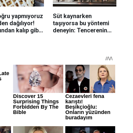
oğru yapmıyoruz
Süt kaynarken
en dağılıyor!
taşıyorsa bu yöntemi
rından kalıp gibi
deneyin: Tencerenin
n tüyo
üzerine yerleştirmek
yeterli olabiliyor