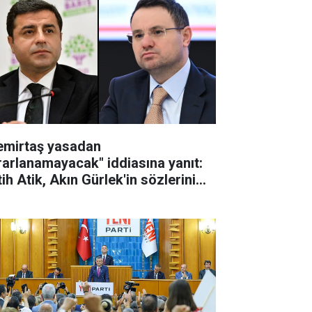
emirtaş yasadan
rarlanamayacak" iddiasına yanıt:
ih Atik, Akın Gürlek'in sözlerini
tardı