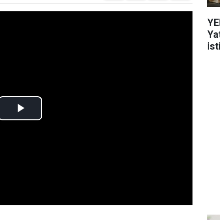
YE
Ya
ist