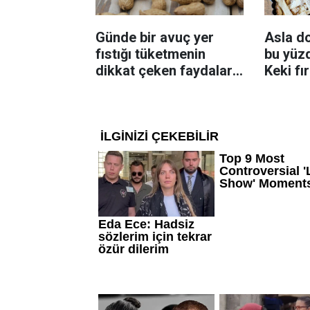
Günde bir avuç yer
Asla d
fıstığı tüketmenin
bu yüzd
dikkat çeken faydaları:
Keki fı
Dengeli beslenmeye
çıkarta
katkı sağlayabiliyor