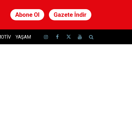
Abone Ol
Gazete İndir
OTIV
YAŞAM