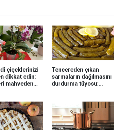
di çiçeklerinizi
Tencereden çıkan
n dikkat edin:
sarmaların dağılmasını
eri mahveden
durdurma tüyosu:
yen hata...
İzmirli şeflerin basit
yöntemi