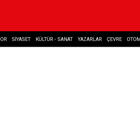
POR
SIYASET
KÜLTÜR - SANAT
YAZARLAR
ÇEVRE
OTOM