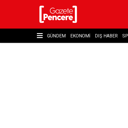
GÜNDEM
EKONOMI
DIŞ HABER
S