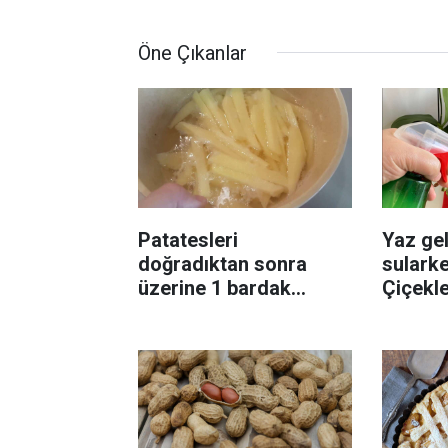
Öne Çıkanlar
Patatesleri
Yaz gel
doğradıktan sonra
sularke
üzerine 1 bardak
Çiçekl
ekleyin! Patatesler çıtır
bilinme
çıtır kızaracak