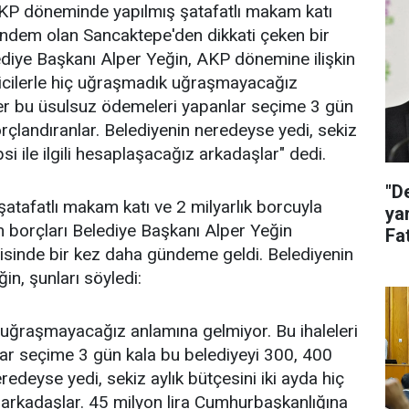
KP döneminde yapılmış şatafatlı makam katı
 gündem olan Sancaktepe'den dikkati çeken bir
diye Başkanı Alper Yeğin, AKP dönemine ilişkin
eticilerle hiç uğraşmadık uğraşmayacağız
nler bu üsulsuz ödemeleri yapanlar seçime 3 gün
rçlandıranlar. Belediyenin neredeyse yedi, sekiz
psi ile ilgili hesaplaşacağız arkadaşlar" dedi.
"D
afatlı makam katı ve 2 milyarlık borcuyla
ya
n borçları Belediye Başkanı Alper Yeğin
Fat
isinde bir kez daha gündeme geldi. Belediyenin
ak
ğin, şunları söyledi:
 uğraşmayacağız anlamına gelmiyor. Bu ihaleleri
ar seçime 3 gün kala bu belediyeyi 300, 400
redeyse yedi, sekiz aylık bütçesini iki ayda hiç
z arkadaşlar. 45 milyon lira Cumhurbaşkanlığına