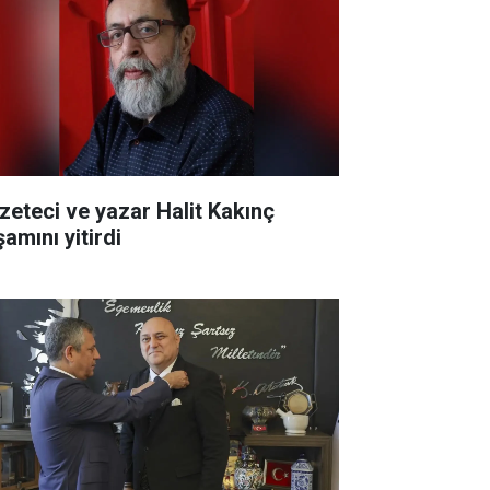
zeteci ve yazar Halit Kakınç
amını yitirdi