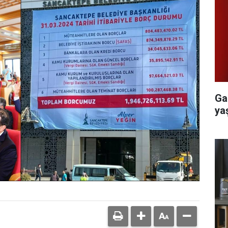
Ga
yaş