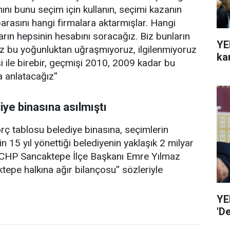
nı bunu seçim için kullanın, seçimi kazanın
rasını hangi firmalara aktarmışlar. Hangi
arın hepsinin hesabını soracağız. Biz bunların
YE
ız bu yoğunluktan uğraşmıyoruz, ilgilenmiyoruz
ka
 ile birebir, geçmişi 2010, 2009 kadar bu
 anlatacağız''
diye binasına asılmıştı
rç tablosu belediye binasına, seçimlerin
n 15 yıl yönettiği belediyenin yaklaşık 2 milyar
, CHP Sancaktepe İlçe Başkanı Emre Yılmaz
epe halkına ağır bilançosu'' sözleriyle
YE
'D