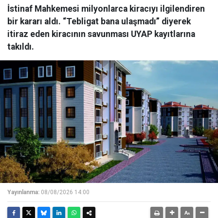
İstinaf Mahkemesi milyonlarca kiracıyı ilgilendiren
bir kararı aldı. “Tebligat bana ulaşmadı” diyerek
itiraz eden kiracının savunması UYAP kayıtlarına
takıldı.
Yayınlanma:
08/08/2026 14:00