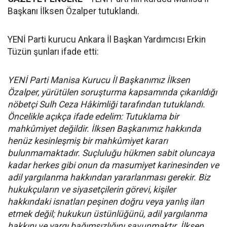
Başkanı İlksen Özalper tutuklandı.
YENİ Parti kurucu Ankara İl Başkan Yardımcısı Erkin
Tüzün şunları ifade etti:
YENİ Parti Manisa Kurucu İl Başkanımız İlksen
Özalper, yürütülen soruşturma kapsamında çıkarıldığı
nöbetçi Sulh Ceza Hâkimliği tarafından tutuklandı.
Öncelikle açıkça ifade edelim: Tutuklama bir
mahkûmiyet değildir. İlksen Başkanımız hakkında
henüz kesinleşmiş bir mahkûmiyet kararı
bulunmamaktadır. Suçluluğu hükmen sabit oluncaya
kadar herkes gibi onun da masumiyet karinesinden ve
adil yargılanma hakkından yararlanması gerekir. Biz
hukukçuların ve siyasetçilerin görevi, kişiler
hakkındaki isnatları peşinen doğru veya yanlış ilan
etmek değil; hukukun üstünlüğünü, adil yargılanma
hakkını ve yargı bağımsızlığını savunmaktır. İlksen