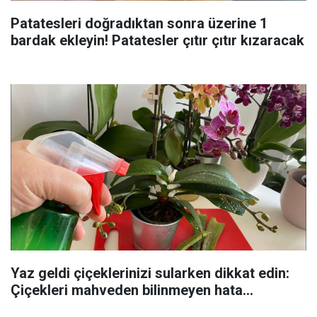
Patatesleri doğradıktan sonra üzerine 1
bardak ekleyin! Patatesler çıtır çıtır kızaracak
Yaz geldi çiçeklerinizi sularken dikkat edin:
Çiçekleri mahveden bilinmeyen hata...