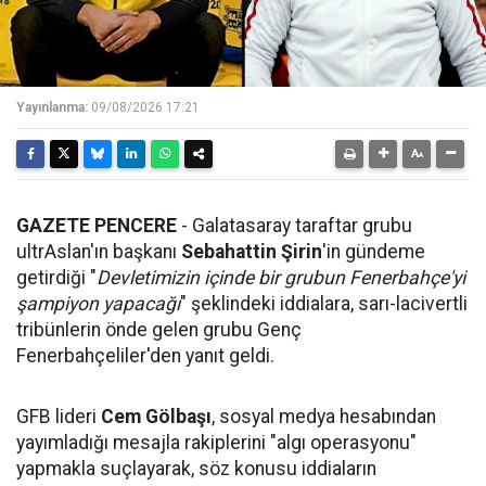
Yayınlanma:
09/08/2026 17:21
GAZETE PENCERE
- Galatasaray taraftar grubu
ultrAslan'ın başkanı
Sebahattin Şirin
'in gündeme
getirdiği "
Devletimizin içinde bir grubun Fenerbahçe'yi
şampiyon yapacağı
" şeklindeki iddialara, sarı-lacivertli
tribünlerin önde gelen grubu Genç
Fenerbahçeliler'den yanıt geldi.
GFB lideri
Cem Gölbaşı
, sosyal medya hesabından
yayımladığı mesajla rakiplerini "algı operasyonu"
yapmakla suçlayarak, söz konusu iddiaların