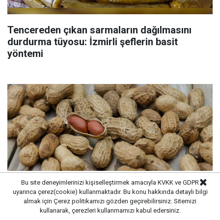
Tencereden çıkan sarmaların dağılmasını
durdurma tüyosu: İzmirli şeflerin basit
yöntemi
Bu site deneyimlerinizi kişiselleştirmek amacıyla KVKK ve GDPR
uyarınca çerez(cookie) kullanmaktadır. Bu konu hakkında detaylı bilgi
almak için
Çerez politikamızı
gözden geçirebilirsiniz. Sitemizi
kullanarak, çerezleri kullanmamızı kabul edersiniz.
Günde bir avuç yer fıstığı tüketmenin dikkat